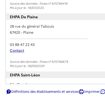
Source des données : Finess n° 670796416
Mis à jour le : 18/07/2025
EHPA De Plaine
Adresse
28 rue du général Tabouis
67420
-
Plaine
03 88 47 22 43
Contact
Rapport HAS
Source des données : Finess n° 670796879
Mis à jour le : 08/09/2024
EHPA Saint-Léon
Adresse
8 le Canal
67120
-
Wolxheim
Définitions des établissements et services
Imprimer
03 88 47 89 30