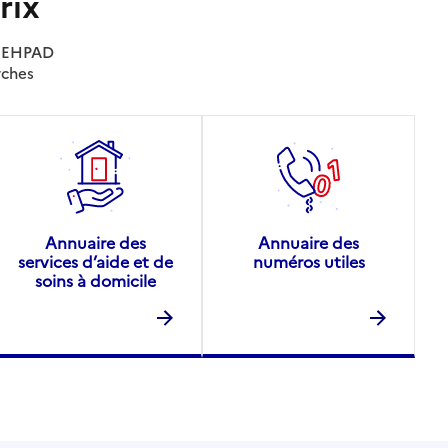
rix
es EHPAD
rches
Annuaire des
Annuaire des
services d’aide et de
numéros utiles
soins à domicile