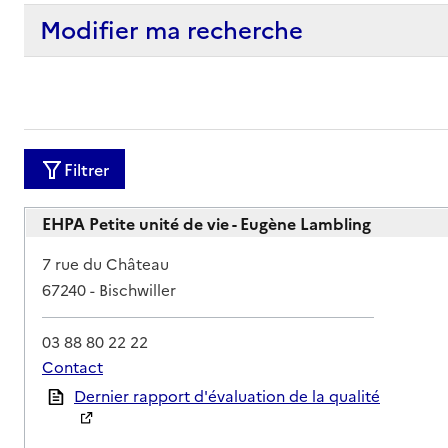
Modifier ma recherche
Filtrer
EHPA Petite unité de vie - Eugène Lambling
Adresse
7 rue du Château
67240
-
Bischwiller
03 88 80 22 22
Contact
Rapport HAS
Dernier rapport d'évaluation de la qualité