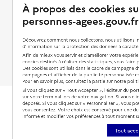
Préserver son autonomie et sa
À propos des cookies su
Solutions d'accueil temporaire
santé
personnes-agees.gouv.fr
Partager son logement
Organiser à l'avance sa propre
protection
Vivre à domicile avec une
maladie ou un handicap
Les mesures de protection
Découvrez comment nous collectons, nous utilisons, no
Être hospitalisé
d’information sur la protection des données à caractè
Les obligations de la famille
Afin de mieux vous servir et d’améliorer votre expérien
Fin de vie à domicile
À qui s’adresser ?
cookies destinés à réaliser des statistiques, vous faire
Des cookies sont utilisés dans le cadre de campagne 
Les politiques du grand âge
campagnes et afficher de la publicité personnalisée en
Pour en savoir plus, consultez la partie sur notre polit
Si vous cliquez sur « Tout Accepter », l’éditeur du por
sur votre terminal lors de votre navigation. Si vous cl
déposés. Si vous cliquez sur « Personnaliser », vous p
vous consentez. Votre choix est conservé pour une d
informé et modifier vos préférences à tout moment sur
Tout acce