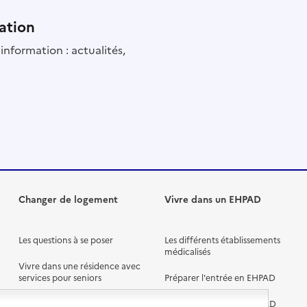
ation
information : actualités,
Changer de logement
Vivre dans un EHPAD
Les questions à se poser
Les différents établissements
médicalisés
Vivre dans une résidence avec
services pour seniors
Préparer l'entrée en EHPAD
Vivre chez un proche
Aides financières en EHPAD