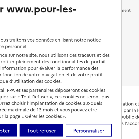
r www.pour-les-
Vivre en accueil familial
Prévention, accompagnement
et soins
Autres solutions de logement
Comprendre les prix en
EHPAD
us traitons vos données en lisant notre notice
Droits en EHPAD
re personnel.
ce sur notre site, nous utilisons des traceurs et des
Fin de vie en EHPAD
 profiter pleinement des fonctionnalités du portail.
d’information pour évaluer la performance des
 fonction de votre navigation et de votre profil.
ique d'utilisation des cookies.
tail PPA et ses partenaires déposeront ces cookies
iquez sur « Tout Refuser », ces cookies ne seront pas
ourrez choisir l’implantation de cookies auxquels
Portail national d'information 
urée maximale de 13 mois et vous pouvez être
et de leurs proches, créé par la l
 la page « Gérer les cookies ».
et animé par le Service public 
partenaires engagés dans l'acc
leurs aidants.
pter
Tout refuser
Personnaliser