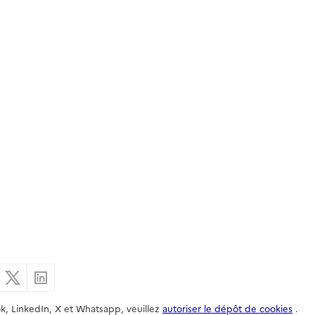
er par email
Partager sur Facebook
Partager sur X
Partager sur Linkedin
k, LinkedIn, X et Whatsapp, veuillez
autoriser le dépôt de cookies
.