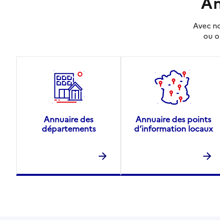
An
03 88 00 16 04
Rapport HAS
Avec no
Source des données : Finess n° 670795293
ou o
Mis à jour le : 08/09/2024
Annuaire des
Annuaire des points
départements
d’information locaux