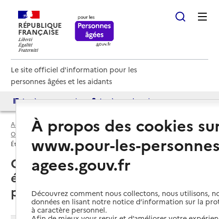
RÉPUBLIQUE
FRANÇAISE
Le site officiel d'information pour les
personnes âgées et les aidants
Accès aux annuaires
Accès par besoin
À propos des cookies su
Accueil
Espace annuaire
EHPA par département
Orne (61)
www.pour-les-personnes
Établissement d'hébergement pour personnes âgées (EHPA)
agees.gouv.fr
Orne (61) : liste des
établissements d'hébergement
pour personnes âgées (EHPA)
Découvrez comment nous collectons, nous utilisons, no
données en lisant notre notice d’information sur la pr
à caractère personnel.
Afin de mieux vous servir et d’améliorer votre expérienc