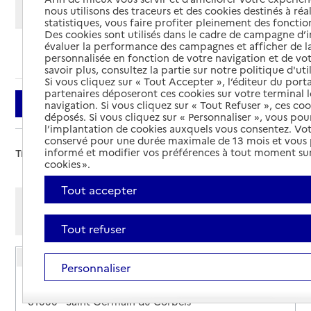
Modifier ma recherche
nous utilisons des traceurs et des cookies destinés à réal
statistiques, vous faire profiter pleinement des fonction
Des cookies sont utilisés dans le cadre de campagne d
évaluer la performance des campagnes et afficher de la
Ajouter cette recherche aux favoris
personnalisée en fonction de votre navigation et de vot
savoir plus, consultez la partie sur notre politique d'uti
Si vous cliquez sur « Tout Accepter », l’éditeur du porta
partenaires déposeront ces cookies sur votre terminal l
Filtrer
navigation. Si vous cliquez sur « Tout Refuser », ces co
déposés. Si vous cliquez sur « Personnaliser », vous pou
l’implantation de cookies auxquels vous consentez. Vot
conservé pour une durée maximale de 13 mois et vous
informé et modifier vos préférences à tout moment sur
Trier par :
cookies ».
Tout accepter
Afficher les résultats par:
Mode liste
Mode carte
Tout refuser
EHPA Château de Chauvigny
Personnaliser
Adresse
Rue du Parc Renard
61000
-
Saint-Germain-du-Corbéis