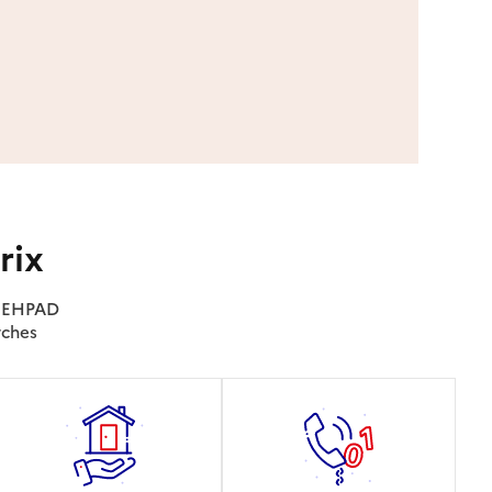
rix
es EHPAD
rches