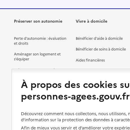
Préserver son autonomie
Vivre à domicile
Perte d'autonomie : évaluation
Bénéficier d'aide à domicile
et droits
Bénéficier de soins à domicile
Aménager son logement et
s'équiper
Aides financières
Préserver son autonomie et sa
Solutions d'accueil temporaire
santé
À propos des cookies su
Partager son logement
Organiser à l'avance sa propre
protection
personnes-agees.gouv.fr
Vivre à domicile avec une
maladie ou un handicap
Les mesures de protection
Être hospitalisé
Les obligations de la famille
Découvrez comment nous collectons, nous utilisons, no
d’information sur la protection des données à caractè
Fin de vie à domicile
À qui s’adresser ?
Afin de mieux vous servir et d’améliorer votre expérien