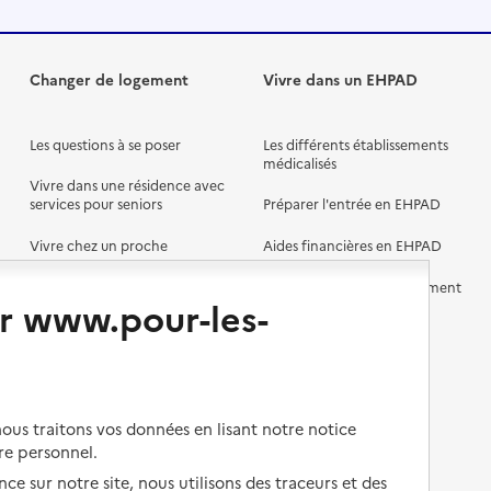
Changer de logement
Vivre dans un EHPAD
Les questions à se poser
Les différents établissements
médicalisés
Vivre dans une résidence avec
services pour seniors
Préparer l'entrée en EHPAD
Vivre chez un proche
Aides financières en EHPAD
Vivre en accueil familial
Prévention, accompagnement
r www.pour-les-
et soins
Autres solutions de logement
Comprendre les prix en
EHPAD
Droits en EHPAD
us traitons vos données en lisant notre notice
Fin de vie en EHPAD
re personnel.
ce sur notre site, nous utilisons des traceurs et des