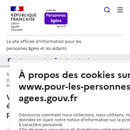
RÉPUBLIQUE
FRANÇAISE
Le site officiel d'information pour les
personnes âgées et les aidants
Accès aux annuaires
Accès par besoin
À propos des cookies su
Accueil
Espace annuaire
EHPA par département
Vosges (88)
www.pour-les-personnes
Établissement d'hébergement pour personnes âgées (EHPA)
agees.gouv.fr
Vosges (88) : liste des
établissements d'hébergement
pour personnes âgées (EHPA)
Découvrez comment nous collectons, nous utilisons, no
données en lisant notre notice d’information sur la pr
à caractère personnel.
Afin de mieux vous servir et d’améliorer votre expérienc