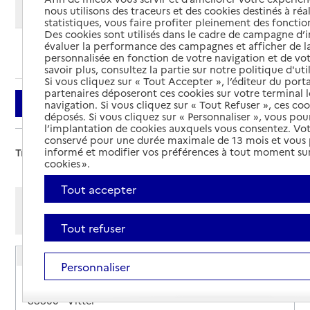
Modifier ma recherche
nous utilisons des traceurs et des cookies destinés à réal
statistiques, vous faire profiter pleinement des fonction
Des cookies sont utilisés dans le cadre de campagne d
évaluer la performance des campagnes et afficher de la
Ajouter cette recherche aux favoris
personnalisée en fonction de votre navigation et de vot
savoir plus, consultez la partie sur notre politique d'uti
Si vous cliquez sur « Tout Accepter », l’éditeur du porta
partenaires déposeront ces cookies sur votre terminal l
Filtrer
navigation. Si vous cliquez sur « Tout Refuser », ces co
déposés. Si vous cliquez sur « Personnaliser », vous pou
l’implantation de cookies auxquels vous consentez. Vot
conservé pour une durée maximale de 13 mois et vous
informé et modifier vos préférences à tout moment sur
Trier par :
cookies ».
Tout accepter
Afficher les résultats par:
Mode liste
Mode carte
Tout refuser
EHPA Résidence Haut de la Charme
Personnaliser
Adresse
67 rue Jean Bouin
88800
-
Vittel