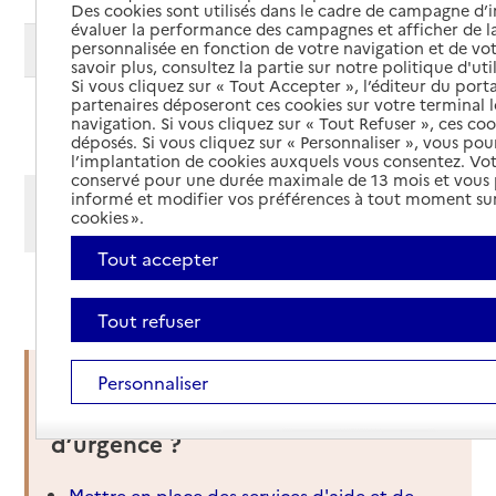
Des cookies sont utilisés dans le cadre de campagne d
évaluer la performance des campagnes et afficher de la
personnalisée en fonction de votre navigation et de vot
Modifier ma recherche
savoir plus, consultez la partie sur notre politique d'uti
Si vous cliquez sur « Tout Accepter », l’éditeur du porta
partenaires déposeront ces cookies sur votre terminal l
Ajouter cette recherche aux favoris
navigation. Si vous cliquez sur « Tout Refuser », ces co
déposés. Si vous cliquez sur « Personnaliser », vous pou
l’implantation de cookies auxquels vous consentez. Vot
conservé pour une durée maximale de 13 mois et vous
Afficher les résultats par:
informé et modifier vos préférences à tout moment sur
cookies ».
Mode liste
Mode carte
Tout accepter
Haut de page
Tout refuser
Personnaliser
Vous êtes dans une situation
d’urgence ?
Mettre en place des services d'aide et de