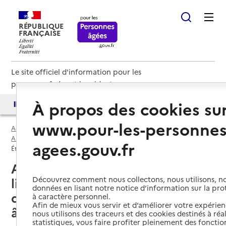
RÉPUBLIQUE
FRANÇAISE
Le site officiel d'information pour les
personnes âgées et les aidants
À propos des cookies su
Accès aux annuaires
Accès par besoin
www.pour-les-personnes
Accueil
Espace annuaire
EHPA par département
Alpes-de-Haute-Provence (04)
agees.gouv.fr
Établissement d'hébergement pour personnes âgées (EHPA)
Alpes-de-Haute-Provence (04) :
Découvrez comment nous collectons, nous utilisons, no
liste des établissements
données en lisant notre notice d’information sur la pr
d'hébergement pour personnes
à caractère personnel.
Afin de mieux vous servir et d’améliorer votre expérienc
âgées (EHPA)
nous utilisons des traceurs et des cookies destinés à réal
statistiques, vous faire profiter pleinement des fonction