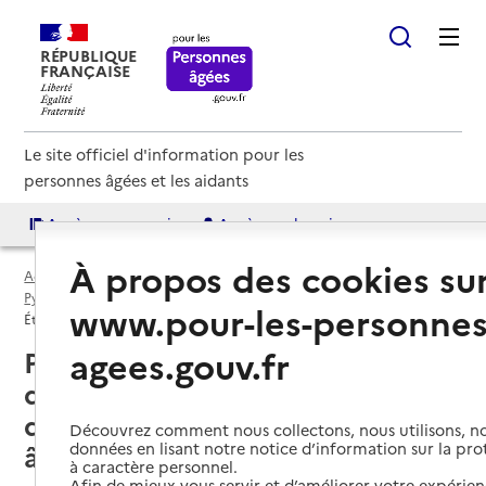
RÉPUBLIQUE
FRANÇAISE
Le site officiel d'information pour les
personnes âgées et les aidants
Accès aux annuaires
Accès par besoin
À propos des cookies su
Accueil
Espace annuaire
EHPA par département
Pyrénées-Orientales (66)
www.pour-les-personnes
Établissement d'hébergement pour personnes âgées (EHPA)
agees.gouv.fr
Pyrénées-Orientales (66) : liste
des 2 établissements
d'hébergement pour personnes
Découvrez comment nous collectons, nous utilisons, no
données en lisant notre notice d’information sur la pr
âgées (EHPA)
à caractère personnel.
Afin de mieux vous servir et d’améliorer votre expérienc