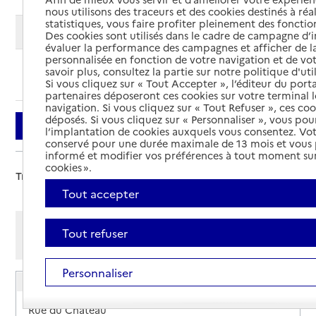
nous utilisons des traceurs et des cookies destinés à réal
statistiques, vous faire profiter pleinement des fonction
Modifier ma recherche
Des cookies sont utilisés dans le cadre de campagne d
évaluer la performance des campagnes et afficher de la
personnalisée en fonction de votre navigation et de vot
savoir plus, consultez la partie sur notre politique d'uti
Ajouter cette recherche aux favoris
Si vous cliquez sur « Tout Accepter », l’éditeur du porta
partenaires déposeront ces cookies sur votre terminal l
navigation. Si vous cliquez sur « Tout Refuser », ces co
déposés. Si vous cliquez sur « Personnaliser », vous pou
Filtrer
l’implantation de cookies auxquels vous consentez. Vot
conservé pour une durée maximale de 13 mois et vous
informé et modifier vos préférences à tout moment sur
cookies ».
Trier par :
Tout accepter
Afficher les résultats par:
Tout refuser
Mode liste
Mode carte
Personnaliser
Résidence autonomie Le Château de Nyer
Adresse
Rue du Château