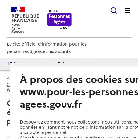
RÉPUBLIQUE
FRANÇAISE
Le site officiel d'information pour les
personnes âgées et les aidants
Accès aux annuaires
Accès par besoin
À propos des cookies su
Accueil
Espace annuaire
EHPA par département
Cantal (15)
www.pour-les-personnes
Établissement d'hébergement pour personnes âgées (EHPA)
agees.gouv.fr
Cantal (15) : liste des 4
établissements d'hébergement
pour personnes âgées (EHPA)
Découvrez comment nous collectons, nous utilisons, no
données en lisant notre notice d’information sur la pr
à caractère personnel.
Afin de mieux vous servir et d’améliorer votre expérienc