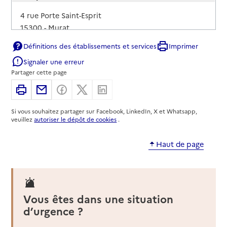
Adresse
4 rue Porte Saint-Esprit
15300
-
Murat
Définitions des établissements et services
Imprimer
04 71 20 30 40
Signaler une erreur
Contact
Partager cette page
Rapport HAS
Source des données : Finess n° 150783934
Imprimer
Partager par email
Partager sur Facebook
Partager sur X
Partager sur Linkedin
Mis à jour le : 19/11/2024
Si vous souhaitez partager sur Facebook, LinkedIn, X et Whatsapp,
EHPA de Saint-Raphaël
veuillez
autoriser le dépôt de cookies
.
Adresse
40 avenue de la République
Haut de page
15000
-
Aurillac
04 71 48 69 10
Rapport HAS
Source des données : Finess n° 150781896
Vous êtes dans une situation
Mis à jour le : 08/09/2024
d’urgence ?