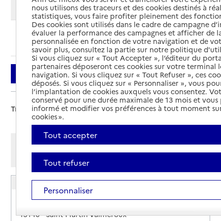
Modifier ma recherche
nous utilisons des traceurs et des cookies destinés à réal
statistiques, vous faire profiter pleinement des fonction
Des cookies sont utilisés dans le cadre de campagne d
évaluer la performance des campagnes et afficher de la
Ajouter cette recherche aux favoris
personnalisée en fonction de votre navigation et de vot
savoir plus, consultez la partie sur notre politique d'uti
Si vous cliquez sur « Tout Accepter », l’éditeur du porta
partenaires déposeront ces cookies sur votre terminal l
Filtrer
navigation. Si vous cliquez sur « Tout Refuser », ces co
déposés. Si vous cliquez sur « Personnaliser », vous pou
l’implantation de cookies auxquels vous consentez. Vot
conservé pour une durée maximale de 13 mois et vous
informé et modifier vos préférences à tout moment sur
Trier par :
cookies ».
Tout accepter
Afficher les résultats par:
Mode liste
Mode carte
Tout refuser
EHPA Maison rurale accueil personnes âgées
Personnaliser
Adresse
Route de Fontanges
15140
-
Saint-Martin-Valmeroux