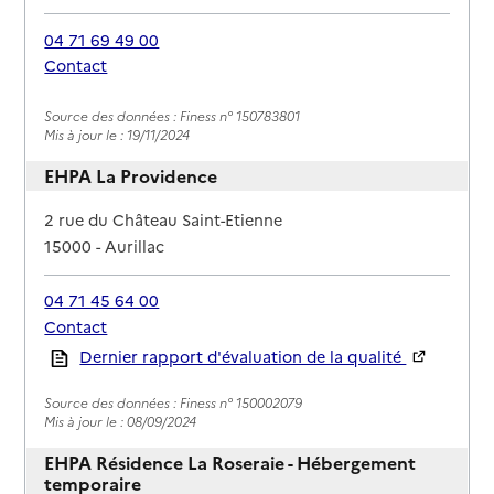
04 71 69 49 00
Contact
Rapport HAS
Source des données : Finess n° 150783801
Mis à jour le : 19/11/2024
EHPA La Providence
Adresse
2 rue du Château Saint-Etienne
15000
-
Aurillac
04 71 45 64 00
Contact
Rapport HAS
Dernier rapport d'évaluation de la qualité
Source des données : Finess n° 150002079
Mis à jour le : 08/09/2024
EHPA Résidence La Roseraie - Hébergement
temporaire