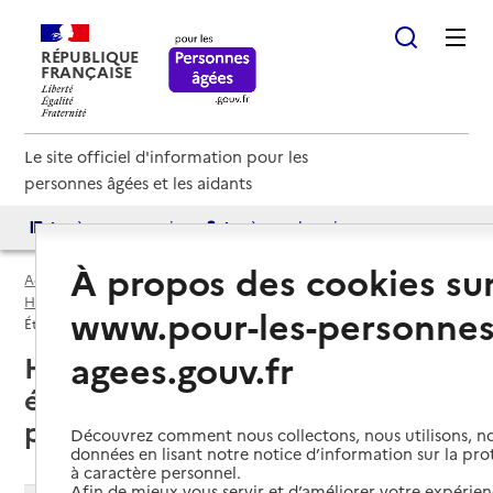
RÉPUBLIQUE
FRANÇAISE
Le site officiel d'information pour les
personnes âgées et les aidants
Accès aux annuaires
Accès par besoin
À propos des cookies su
Accueil
Espace annuaire
EHPA par département
Haute-Vienne (87)
www.pour-les-personnes
Établissement d'hébergement pour personnes âgées (EHPA)
agees.gouv.fr
Haute-Vienne (87) : liste des 2
établissements d'hébergement
pour personnes âgées (EHPA)
Découvrez comment nous collectons, nous utilisons, no
données en lisant notre notice d’information sur la pr
à caractère personnel.
Afin de mieux vous servir et d’améliorer votre expérienc