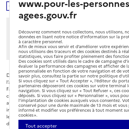
www.pour-les-personnes
Écouter
agees.gouv.fr
Partager cette page
Découvrez comment nous collectons, nous utilisons, no
Imprimer
Partager par email
Partager sur Facebook
Partager sur X
Partager sur Linkedin
données en lisant notre notice d’information sur la pr
à caractère personnel.
Afin de mieux vous servir et d’améliorer votre expérienc
Si vous souhaitez partager sur Facebook, LinkedIn, X et
nous utilisons des traceurs et des cookies destinés à réal
Whatsapp, veuillez
autoriser le dépôt de cookies
.
statistiques, vous faire profiter pleinement des fonction
Des cookies sont utilisés dans le cadre de campagne d
évaluer la performance des campagnes et afficher de la
personnalisée en fonction de votre navigation et de vot
Depuis le 30 septembre, le Service public de
savoir plus, consultez la partie sur notre politique d'uti
Si vous cliquez sur « Tout Accepter », l’éditeur du porta
l’autonomie et le ministère des Solidarités et des
partenaires déposeront ces cookies sur votre terminal l
Familles ont lancé une campagne de
navigation. Si vous cliquez sur « Tout Refuser », ces co
déposés. Si vous cliquez sur « Personnaliser », vous pou
communication auprès du grand public. Elle met en
l’implantation de cookies auxquels vous consentez. Vot
avant le site Pour-les-personnes-agees.gouv.fr et les
conservé pour une durée maximale de 13 mois et vous
informations qu’il offre aux personnes âgées et à
informé et modifier vos préférences à tout moment sur
cookies ».
leurs aidants sur les aides, les droits et les
démarches.
Tout accepter