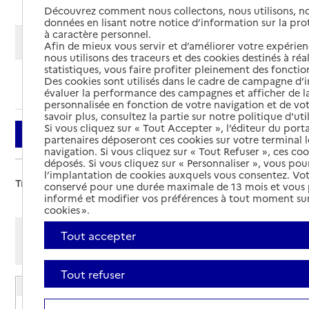
Découvrez comment nous collectons, nous utilisons, no
données en lisant notre notice d’information sur la pr
à caractère personnel.
Modifier ma recherche
Afin de mieux vous servir et d’améliorer votre expérienc
nous utilisons des traceurs et des cookies destinés à réal
statistiques, vous faire profiter pleinement des fonction
Des cookies sont utilisés dans le cadre de campagne d
Ajouter cette recherche aux favoris
évaluer la performance des campagnes et afficher de la
personnalisée en fonction de votre navigation et de vot
savoir plus, consultez la partie sur notre politique d'uti
Si vous cliquez sur « Tout Accepter », l’éditeur du porta
Filtrer
partenaires déposeront ces cookies sur votre terminal l
navigation. Si vous cliquez sur « Tout Refuser », ces co
déposés. Si vous cliquez sur « Personnaliser », vous pou
l’implantation de cookies auxquels vous consentez. Vot
Trier par :
conservé pour une durée maximale de 13 mois et vous
informé et modifier vos préférences à tout moment sur
cookies ».
Afficher les résultats par:
Tout accepter
Mode liste
Mode carte
Tout refuser
EHPAD Althaea