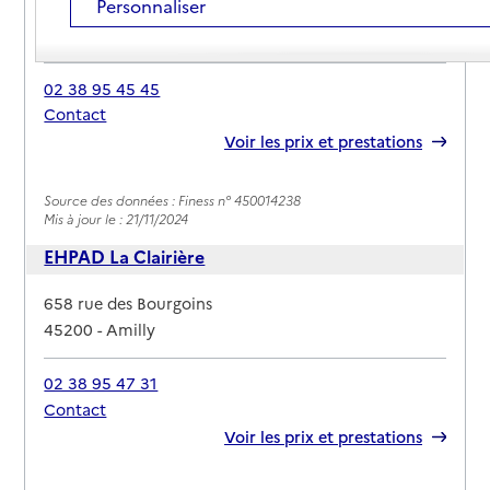
Personnaliser
Adresse
57 rue Lino Ventura
45200
-
Amilly
02 38 95 45 45
Contact
Rapport HAS
Voir les prix et prestations
Source des données : Finess n° 450014238
Mis à jour le : 21/11/2024
EHPAD La Clairière
Adresse
658 rue des Bourgoins
45200
-
Amilly
02 38 95 47 31
Contact
Rapport HAS
Voir les prix et prestations