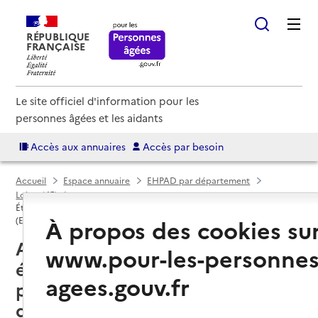
RÉPUBLIQUE
FRANÇAISE
Le site officiel d'information pour les
personnes âgées et les aidants
Accès aux annuaires
Accès par besoin
Accueil
Espace annuaire
EHPAD par département
Loiret (45)
Établissement d'hébergement pour personnes âgées dépendantes
À propos des cookies su
(EHPAD)
Amilly (45200) : liste des 3
www.pour-les-personnes
établissements d'hébergement
agees.gouv.fr
pour personnes âgées
dépendantes (EHPAD)