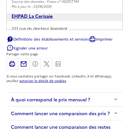
Source des données : Finess n° 450017744
Mis à jour le : 23/06/2026
EHPAD La Cerisaie
Adresse
211 rue du docteur Nandrot
45200
-
Amilly
Définitions des établissements et services
Imprimer
Signaler une erreur
02 38 95 95 00
Partager cette page
Rapport HAS
Voir les prix et prestations
Imprimer
Partager par email
Partager sur Facebook
Partager sur X
Partager sur Linkedin
Source des données : Finess n° 450019781
Mis à jour le : 08/09/2024
Si vous souhaitez partager sur Facebook, LinkedIn, X et Whatsapp,
veuillez
autoriser le dépôt de cookies
.
À quoi correspond le prix mensuel ?
Comment lancer une comparaison des prix ?
Comment lancer une comparaison des restes