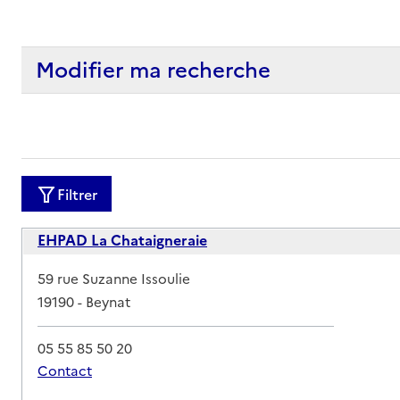
Modifier ma recherche
Filtrer
EHPAD La Chataigneraie
Adresse
59 rue Suzanne Issoulie
19190
-
Beynat
05 55 85 50 20
Contact
Rapport HAS