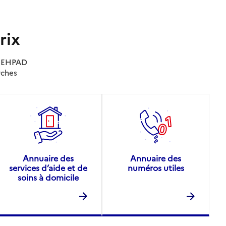
rix
es EHPAD
rches
Annuaire des
Annuaire des
services d’aide et de
numéros utiles
soins à domicile