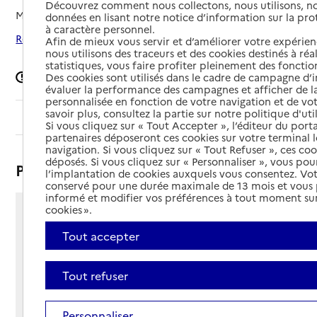
Découvrez comment nous collectons, nous utilisons, no
Mis à jour le
08/09/2024
données en lisant notre notice d’information sur la pr
à caractère personnel.
Rechercher les établissements autour de Beynat
Afin de mieux vous servir et d’améliorer votre expérienc
nous utilisons des traceurs et des cookies destinés à réal
statistiques, vous faire profiter pleinement des fonction
Signaler une erreur
Des cookies sont utilisés dans le cadre de campagne d
évaluer la performance des campagnes et afficher de la
personnalisée en fonction de votre navigation et de vot
savoir plus, consultez la partie sur notre politique d'uti
Sommaire
Si vous cliquez sur « Tout Accepter », l’éditeur du porta
partenaires déposeront ces cookies sur votre terminal l
navigation. Si vous cliquez sur « Tout Refuser », ces co
déposés. Si vous cliquez sur « Personnaliser », vous pou
Présentation
l’implantation de cookies auxquels vous consentez. Vot
conservé pour une durée maximale de 13 mois et vous
informé et modifier vos préférences à tout moment sur
cookies ».
59 rue Suzanne Issoulie
LE BOURG
Tout accepter
19190 - Beynat
Voir itinéraire
Tout refuser
Téléphone :
05 55 85 50 20
Personnaliser
Contact
Contact