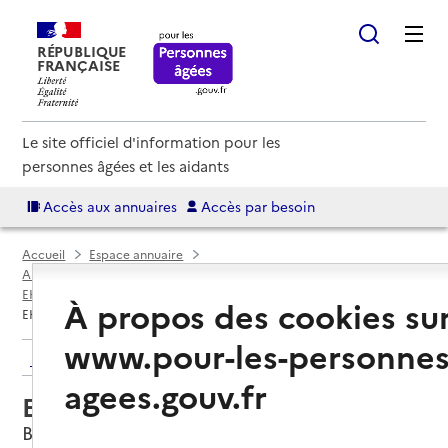
RÉPUBLIQUE
FRANÇAISE
Le site officiel d'information pour les
personnes âgées et les aidants
Accès aux annuaires
Accès par besoin
Accueil
Espace annuaire
Annuaire EHPAD et maisons de retraite
EHPAD par département
Corrèze (19)
Beynat
À propos des cookies su
EHPAD La Chataigneraie
www.pour-les-personnes
Retour aux résultats de l'annuaire
agees.gouv.fr
EHPAD La Chataigneraie
Beynat, CORREZE