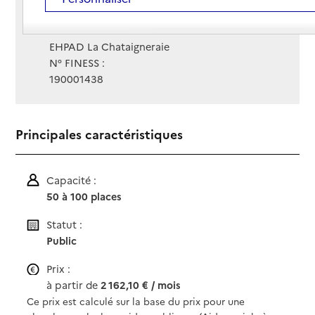
Site Internet
Site internet non renseigné
Gestionnaire :
EHPAD La Chataigneraie
N° FINESS :
190001438
Principales caractéristiques
Capacité :
50 à 100 places
Statut :
Public
Prix :
à partir de
2 162,10 € / mois
Ce prix est calculé sur la base du prix pour une