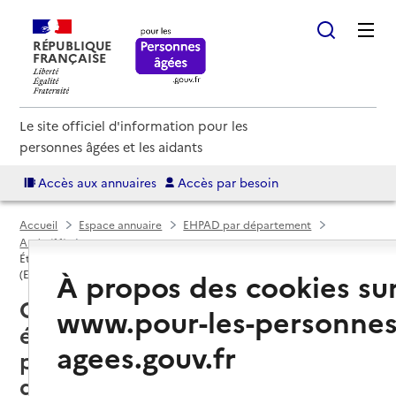
RÉPUBLIQUE
FRANÇAISE
Le site officiel d'information pour les
personnes âgées et les aidants
Accès aux annuaires
Accès par besoin
Accueil
Espace annuaire
EHPAD par département
Aude (11)
Établissement d'hébergement pour personnes âgées dépendantes
À propos des cookies su
(EHPAD)
Coursan (11110) : liste des
www.pour-les-personnes
établissements d'hébergement
agees.gouv.fr
pour personnes âgées
dépendantes (EHPAD)