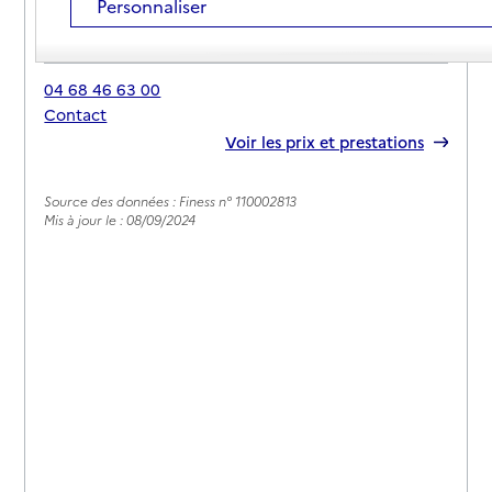
Personnaliser
Adresse
Avenue Marcel Senty
11110
-
Coursan
04 68 46 63 00
Contact
Rapport HAS
Voir les prix et prestations
Source des données : Finess n° 110002813
Mis à jour le : 08/09/2024