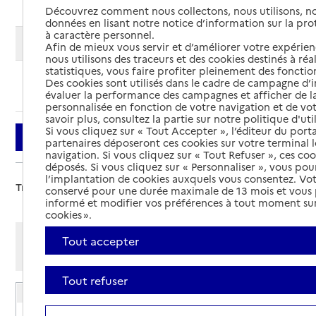
Découvrez comment nous collectons, nous utilisons, no
données en lisant notre notice d’information sur la pr
à caractère personnel.
Modifier ma recherche
Afin de mieux vous servir et d’améliorer votre expérienc
nous utilisons des traceurs et des cookies destinés à réal
statistiques, vous faire profiter pleinement des fonction
Des cookies sont utilisés dans le cadre de campagne d
Ajouter cette recherche aux favoris
évaluer la performance des campagnes et afficher de la
personnalisée en fonction de votre navigation et de vot
savoir plus, consultez la partie sur notre politique d'uti
Si vous cliquez sur « Tout Accepter », l’éditeur du porta
Filtrer
partenaires déposeront ces cookies sur votre terminal l
navigation. Si vous cliquez sur « Tout Refuser », ces co
déposés. Si vous cliquez sur « Personnaliser », vous pou
l’implantation de cookies auxquels vous consentez. Vot
Trier par :
conservé pour une durée maximale de 13 mois et vous
informé et modifier vos préférences à tout moment sur
cookies ».
Afficher les résultats par:
Tout accepter
Mode liste
Mode carte
Tout refuser
EHPAD Résidence Laetitia