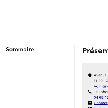
Présen
Sommaire
Avenue 
11110 - 
Voir iti
Téléphon
04 68 4
Contact
Contact