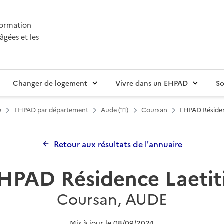
nformation
âgées et les
Changer de logement
Vivre dans un EHPAD
So
e
EHPAD par département
Aude (11)
Coursan
EHPAD Résiden
Retour aux résultats de l'annuaire
HPAD Résidence Laetit
Coursan, AUDE
Mis à jour le
08/09/2024