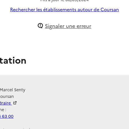
Rechercher les établissements autour de Coursan
Signaler une erreur
tation
Marcel Senty
Coursan
néraire
e :
6 63 00