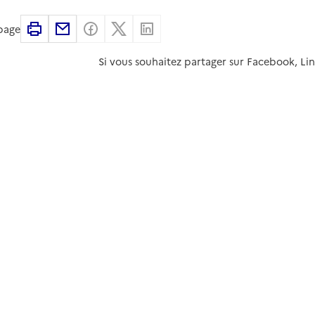
Imprimer
Partager par email
Partager sur Facebook
Partager sur X
Partager sur Linkedin
 page
Si vous souhaitez partager sur Facebook, Li