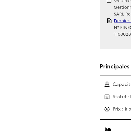
Site Int
Site inte
Gestionn
SARL Res
Rapport
Dernier 
N° FINES
1100028
Principales
Capacité
Statut :
Prix :
à p