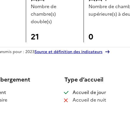
Nombre de
Nombre de chambr
chambre(s)
supérieure(s) à deu
double(s)
21
0
ransmis pour : 2023
Source et définition des indicateurs
ébergement
Type d’accueil
 disponible
: disponible
ent
Accueil de jour
 non disponible
: non disponib
ire
Accueil de nuit