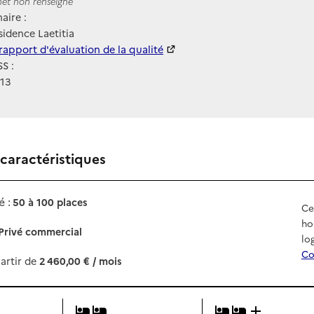
ernet
rnet non renseigné
aire :
idence Laetitia
 HAS
rapport d'évaluation de la qualité
S :
13
 caractéristiques
 :
50 à 100 places
Ce
ho
Privé commercial
lo
Co
artir de
2 460,00 € / mois