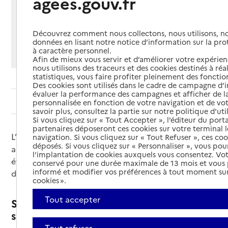
agees.gouv.fr
Partager cette page
Imprimer
Partager par email
Partager sur Facebook
Partager sur X
Partager sur Linkedin
Découvrez comment nous collectons, nous utilisons, no
données en lisant notre notice d’information sur la pr
Si vous souhaitez partager sur Facebook, LinkedIn, X et
à caractère personnel.
Whatsapp, veuillez
autoriser le dépôt de cookies
.
Afin de mieux vous servir et d’améliorer votre expérienc
nous utilisons des traceurs et des cookies destinés à réal
statistiques, vous faire profiter pleinement des fonction
Des cookies sont utilisés dans le cadre de campagne d
évaluer la performance des campagnes et afficher de la
Sommaire
personnalisée en fonction de votre navigation et de vot
savoir plus, consultez la partie sur notre politique d'uti
Si vous cliquez sur « Tout Accepter », l’éditeur du porta
partenaires déposeront ces cookies sur votre terminal l
L’équipe médico-sociale APA travaille dans le service
navigation. Si vous cliquez sur « Tout Refuser », ces co
déposés. Si vous cliquez sur « Personnaliser », vous pou
autonomie du département. Elle intervient pour
l’implantation de cookies auxquels vous consentez. Vot
évaluer votre perte d’autonomie et vos besoins à
conservé pour une durée maximale de 13 mois et vous
informé et modifier vos préférences à tout moment sur
domicile.
cookies ».
Tout accepter
Sa mission : l’évaluation de votre
situation et de vos besoins
Tout refuser