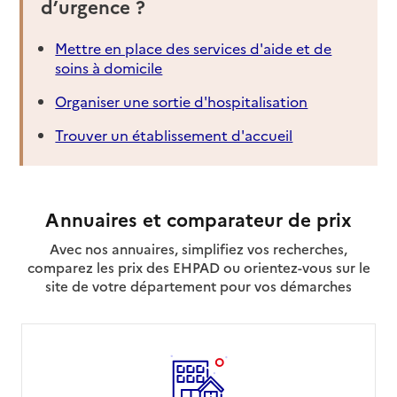
d’urgence ?
Résidence autonomie Les Pervenches
Mettre en place des services d'aide et de
Adresse
38790
-
Saint-Georges-d'Espéranche
soins à domicile
Organiser une sortie d'hospitalisation
04 74 59 01 92
Contact
Trouver un établissement d'accueil
Site internet
Rapport HAS
Voir les prix et prestations
Annuaires et comparateur de prix
Source des données : Finess n° 380785592
Mis à jour le : 20/04/2026
Avec nos annuaires, simplifiez vos recherches,
Résidence autonomie La Colline aux Oiseaux
comparez les prix des EHPAD ou orientez-vous sur le
site de votre département pour vos démarches
Adresse
1 place Bacchus
38630
-
Les Avenières Veyrins-Thuellin
04 74 33 67 78
Contact