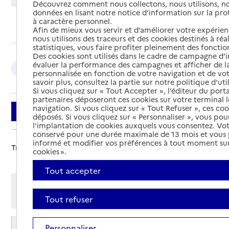
Découvrez comment nous collectons, nous utilisons, no
données en lisant notre notice d’information sur la pr
à caractère personnel.
Ajouter cette recherche aux favoris
Afin de mieux vous servir et d’améliorer votre expérienc
nous utilisons des traceurs et des cookies destinés à réal
statistiques, vous faire profiter pleinement des fonction
Des cookies sont utilisés dans le cadre de campagne d
évaluer la performance des campagnes et afficher de la
Grenoble : 4
La Tour-du-Pin : 2
Fontaine : 2
personnalisée en fonction de votre navigation et de vot
savoir plus, consultez la partie sur notre politique d'uti
Si vous cliquez sur « Tout Accepter », l’éditeur du porta
partenaires déposeront ces cookies sur votre terminal l
navigation. Si vous cliquez sur « Tout Refuser », ces co
Filtrer
déposés. Si vous cliquez sur « Personnaliser », vous pou
l’implantation de cookies auxquels vous consentez. Vot
conservé pour une durée maximale de 13 mois et vous
informé et modifier vos préférences à tout moment sur
Trier par :
cookies ».
Tout accepter
Afficher les résultats par:
Mode liste
Mode carte
Tout refuser
Résidence autonomie Les Volubilis
Personnaliser