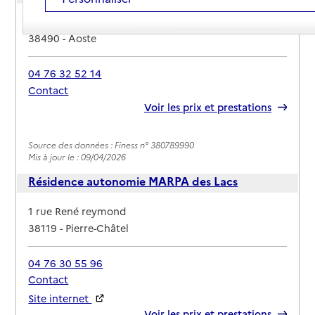
Adresse
154 route de la Steida
38490
-
Aoste
04 76 32 52 14
Contact
Rapport HAS
Voir les prix et prestations
Source des données : Finess n° 380789990
Mis à jour le : 09/04/2026
Résidence autonomie MARPA des Lacs
Adresse
1 rue René reymond
38119
-
Pierre-Châtel
04 76 30 55 96
Contact
Site internet
Rapport HAS
Voir les prix et prestations