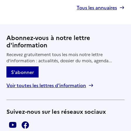
Tous les annuaires
04 76 23 32 81
Contact
Site internet
Rapport HAS
Voir les prix et prestations
Abonnez-vous à notre lettre
d'information
Source des données : Finess n° 380786566
Mis à jour le : 15/12/2025
Recevez gratuitement tous les mois notre lettre
d'information : actualités, dossier du mois, agenda...
Résidence autonomie Arc en Ciel
S'abonner
Adresse
29 boulevard Victor Hugo
38110
-
La Tour-du-Pin
Voir toutes les lettres d'information
04 74 83 24 20
Contact
Suivez-nous sur les réseaux sociaux
Site internet
Rapport HAS
Voir les prix et prestations