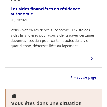
Article
04 76 07 05 13
Les aides financières en résidence
Contact
autonomie
Rapport HAS
Voir les prix et prestations
20/01/2026
Source des données : Finess n° 380786665
Vous vivez en résidence autonomie. Il existe des
Mis à jour le : 24/06/2026
aides financières pour vous aider à payer certaines
dépenses : soutien pour certains actes de la vie
Résidence autonomie Pierre Blanche
quotidienne, dépenses liées au logement...
Adresse
14 rue Alban et Émilienne Fagot
38500
-
Voiron
04 76 67 27 60
Contact
Haut de page
Site internet
Rapport HAS
Voir les prix et prestations
Source des données : Finess n° 380786699
Vous êtes dans une situation
Mis à jour le : 08/09/2024