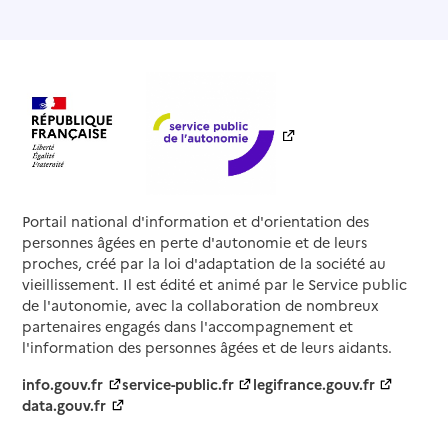
Source des données : Finess n° 380792101
Mis à jour le : 27/06/2025
Résidence autonomie Les 4 Vallées
Adresse
8 place de la Gare
38440
-
Châtonnay
04 74 58 37 08
Contact
Rapport HAS
Portail national d'information et d'orientation des
Voir les prix et prestations
personnes âgées en perte d'autonomie et de leurs
proches, créé par la loi d'adaptation de la société au
Source des données : Finess n° 380785477
vieillissement. Il est édité et animé par le Service public
Mis à jour le : 07/04/2026
de l'autonomie, avec la collaboration de nombreux
Résidence autonomie La Berjallière
partenaires engagés dans l'accompagnement et
l'information des personnes âgées et de leurs aidants.
Adresse
4 rue de la Berjallière
info.gouv.fr
service-public.fr
legifrance.gouv.fr
38300
-
Bourgoin-Jallieu
data.gouv.fr
04 74 93 39 68