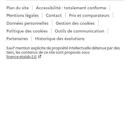
Contact
Plan du site
Accessibilité : totalement conforme
Site internet
Mentions légales
Contact
Prix et comparateurs
Rapport HAS
Voir les prix et prestations
Données personnelles
Gestion des cookies
Politique des cookies
Outils de communication
Source des données : Finess n° 380785451
Partenaires
Historique des évolutions
Mis à jour le : 06/03/2025
Sauf mention explicite de propriété intellectuelle détenue par des
Résidence autonomie Le Belvédère
tiers, les contenus de ce site sont proposés sous
licence etalab-2.0
Adresse
50 impasse du Belvédère
Paramètres sur le choix des cookies
38410
-
Saint-Martin-d'Uriage
04 76 89 56 11
Contact
Rapport HAS
Voir les prix et prestations
Source des données : Finess n° 380800748
Mis à jour le : 21/01/2026
Résidence autonomie La Roseraie