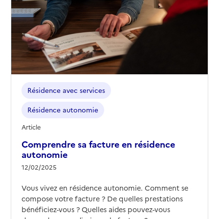
38490
-
Saint-André-le-Gaz
04 74 88 11 61
Site internet
Rapport HAS
Voir les prix et prestations
Source des données : Finess n° 380795443
Mis à jour le : 28/11/2025
Résidence avec services
Résidence autonomie le Belvédère
Résidence autonomie
Adresse
40 rue de la Liberté
Article
38180
-
Seyssins
Comprendre sa facture en résidence
autonomie
04 76 96 78 45
12/02/2025
Contact
Site internet
Vous vivez en résidence autonomie. Comment se
Rapport HAS
Voir les prix et prestations
compose votre facture ? De quelles prestations
bénéficiez-vous ? Quelles aides pouvez-vous