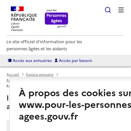
RÉPUBLIQUE
FRANÇAISE
Le site officiel d'information pour les
personnes âgées et les aidants
Accès aux annuaires
Accès par besoin
Accueil
Espace annuaire
Résidences autonomie par département
Isère (38)
Résidence autonomie
À propos des cookies su
Isère (38) : liste des 43 résidences
www.pour-les-personnes
autonomie
agees.gouv.fr
Modifier ma recherche