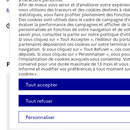
Mis à jour le
15/12/2025
Afin de mieux vous servir et d’améliorer votre expérienc
nous utilisons des traceurs et des cookies destinés à réal
Rechercher les établissements autour de Grenoble
statistiques, vous faire profiter pleinement des fonction
Des cookies sont utilisés dans le cadre de campagne d
évaluer la performance des campagnes et afficher de la
Signaler une erreur
personnalisée en fonction de votre navigation et de vot
savoir plus, consultez la partie sur notre politique d'uti
Si vous cliquez sur « Tout Accepter », l’éditeur du porta
Sommaire
partenaires déposeront ces cookies sur votre terminal l
navigation. Si vous cliquez sur « Tout Refuser », ces co
déposés. Si vous cliquez sur « Personnaliser », vous pou
l’implantation de cookies auxquels vous consentez. Vot
Présentation
conservé pour une durée maximale de 13 mois et vous
informé et modifier vos préférences à tout moment sur
cookies ».
109 galerie de l'Arlequin
Tout accepter
38100 - Grenoble
Voir itinéraire
Tout refuser
Téléphone :
04 76 23 32 81
Contact
Personnaliser
Contact
Site Internet
Site internet