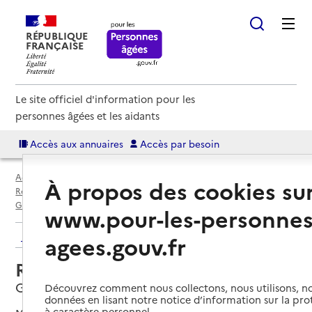
RÉPUBLIQUE
FRANÇAISE
Le site officiel d'information pour les
personnes âgées et les aidants
Accès aux annuaires
Accès par besoin
Accueil
Espace annuaire
Annuaire résidences autonomie
À propos des cookies su
Résidences autonomie par département
Isère (38)
Grenoble
Résidence autonomie Le Lac
www.pour-les-personnes
Retour aux résultats de l'annuaire
agees.gouv.fr
Résidence autonomie Le Lac
Grenoble, ISERE
Découvrez comment nous collectons, nous utilisons, no
données en lisant notre notice d’information sur la pr
à caractère personnel.