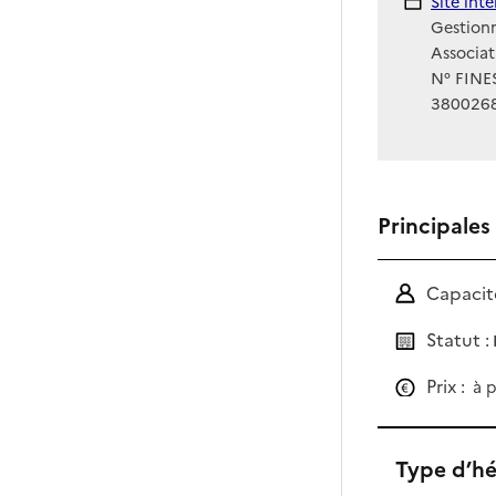
Site Int
Site int
Gestionn
Associa
N° FINES
380026
Principales
Capacité
Statut :
Prix :
à p
Type d’h