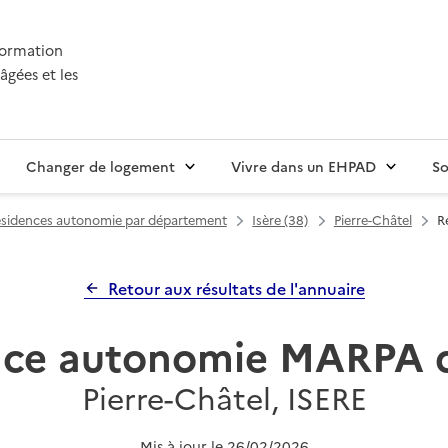
nformation
âgées et les
Changer de logement
Vivre dans un EHPAD
So
sidences autonomie par département
Isère (38)
Pierre-Châtel
R
Retour aux résultats de l'annuaire
nce autonomie MARPA d
Pierre-Châtel, ISERE
Mis à jour le
26/02/2026