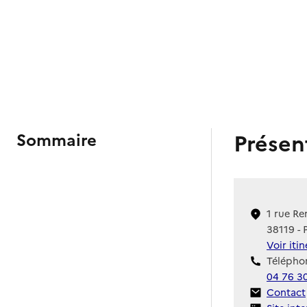
Présen
Sommaire
1 rue R
38119 - 
Voir iti
Téléphon
04 76 3
Contact
Contact