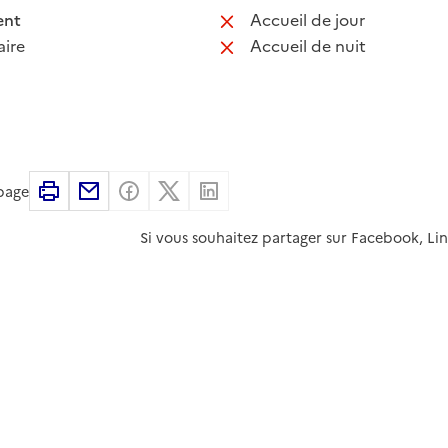
 disponible
: non disponib
ent
Accueil de jour
 non disponible
: non disponib
ire
Accueil de nuit
Imprimer
Partager par email
Partager sur Facebook
Partager sur X
Partager sur Linkedin
 page
Si vous souhaitez partager sur Facebook, Li