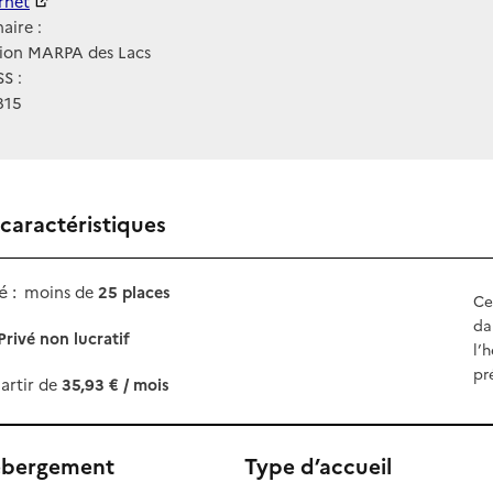
ernet
ernet
aire :
tion MARPA des Lacs
S :
815
 caractéristiques
 :
moins de
25 places
Ce
da
Privé non lucratif
l’
pr
artir de
35,93 € / mois
ébergement
Type d’accueil