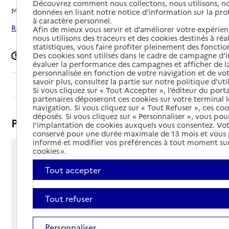
Découvrez comment nous collectons, nous utilisons, no
Mis à jour le
04/06/2026
données en lisant notre notice d’information sur la pr
à caractère personnel.
Rechercher les établissements autour de Liancourt
Afin de mieux vous servir et d’améliorer votre expérienc
nous utilisons des traceurs et des cookies destinés à réal
statistiques, vous faire profiter pleinement des fonction
Des cookies sont utilisés dans le cadre de campagne d
Signaler une erreur
évaluer la performance des campagnes et afficher de la
personnalisée en fonction de votre navigation et de vot
savoir plus, consultez la partie sur notre politique d'uti
Sommaire
Si vous cliquez sur « Tout Accepter », l’éditeur du porta
partenaires déposeront ces cookies sur votre terminal l
navigation. Si vous cliquez sur « Tout Refuser », ces co
déposés. Si vous cliquez sur « Personnaliser », vous pou
Présentation
l’implantation de cookies auxquels vous consentez. Vot
conservé pour une durée maximale de 13 mois et vous
informé et modifier vos préférences à tout moment sur
cookies ».
1 rue Marcel Cachin
- BP 9 001
Tout accepter
60140 - Liancourt
Voir itinéraire
Tout refuser
Téléphone :
03 44 73 02 27
Personnaliser
Contact
Contact