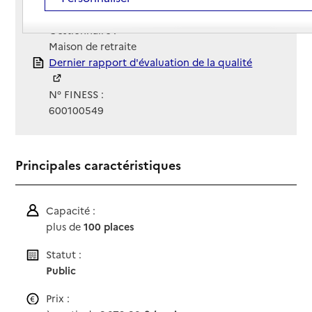
Site Internet
Site internet non renseigné
Gestionnaire :
Maison de retraite
Rapport HAS
Dernier rapport d'évaluation de la qualité
N° FINESS :
600100549
Principales caractéristiques
Capacité :
plus de
100 places
Statut :
Public
Prix :