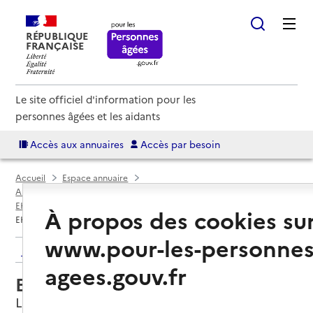
RÉPUBLIQUE
FRANÇAISE
Le site officiel d'information pour les
personnes âgées et les aidants
Accès aux annuaires
Accès par besoin
Accueil
Espace annuaire
Annuaire EHPAD et maisons de retraite
EHPAD par département
Oise (60)
Liancourt
À propos des cookies su
EHPAD Résidence les Belles Eaux
www.pour-les-personnes
Retour aux résultats de l'annuaire
agees.gouv.fr
EHPAD Résidence les Belles Eaux
Liancourt, OISE