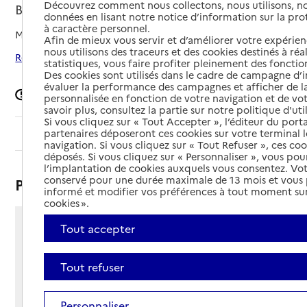
Découvrez comment nous collectons, nous utilisons, no
Beauvais, OISE
données en lisant notre notice d’information sur la pr
à caractère personnel.
Mis à jour le
26/06/2025
Afin de mieux vous servir et d’améliorer votre expérienc
nous utilisons des traceurs et des cookies destinés à réal
Rechercher les établissements autour de Beauvais
statistiques, vous faire profiter pleinement des fonction
Des cookies sont utilisés dans le cadre de campagne d
évaluer la performance des campagnes et afficher de la
Signaler une erreur
personnalisée en fonction de votre navigation et de vot
savoir plus, consultez la partie sur notre politique d'uti
Si vous cliquez sur « Tout Accepter », l’éditeur du porta
partenaires déposeront ces cookies sur votre terminal l
Sommaire
navigation. Si vous cliquez sur « Tout Refuser », ces co
déposés. Si vous cliquez sur « Personnaliser », vous pou
l’implantation de cookies auxquels vous consentez. Vot
conservé pour une durée maximale de 13 mois et vous
Présentation
informé et modifier vos préférences à tout moment sur
cookies ».
Tout accepter
92 rue de la Mie au Roy
BP 40 319
60000 - Beauvais
Tout refuser
Voir itinéraire
Téléphone :
Personnaliser