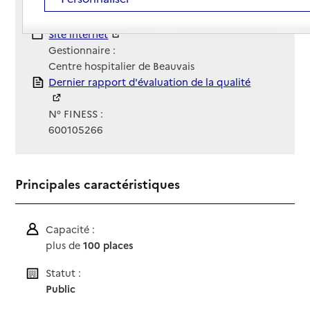
03 44 11 21 21
Contact
Contact
Site Internet
Site internet
Gestionnaire :
Centre hospitalier de Beauvais
Rapport HAS
Dernier rapport d'évaluation de la qualité
N° FINESS :
600105266
Principales caractéristiques
Capacité :
plus de
100 places
Statut :
Public