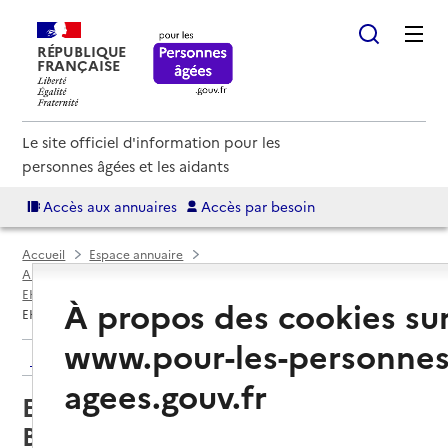
RÉPUBLIQUE
FRANÇAISE
Le site officiel d'information pour les
personnes âgées et les aidants
Accès aux annuaires
Accès par besoin
Accueil
Espace annuaire
Annuaire EHPAD et maisons de retraite
EHPAD par département
Oise (60)
Beauvais
À propos des cookies su
EHPAD du Centre hospitalier de Beauvais
www.pour-les-personnes
Retour aux résultats de l'annuaire
agees.gouv.fr
EHPAD du Centre hospitalier de
Beauvais