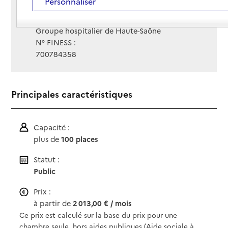
Personnaliser
Site Internet
Site internet
Gestionnaire :
Groupe hospitalier de Haute-Saône
N° FINESS :
700784358
Principales caractéristiques
Capacité :
plus de
100 places
Statut :
Public
Prix :
à partir de
2 013,00 € / mois
Ce prix est calculé sur la base du prix pour une
chambre seule, hors aides publiques (Aide sociale à