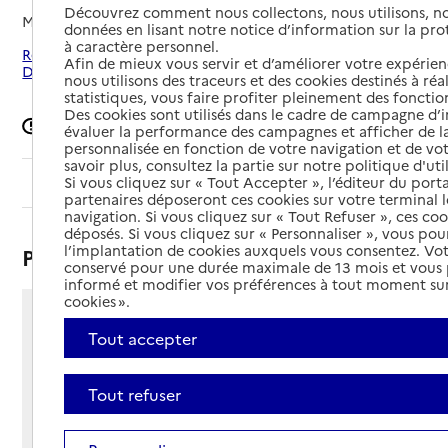
Découvrez comment nous collectons, nous utilisons, no
Mis à jour le
24/02/2026
données en lisant notre notice d’information sur la pr
à caractère personnel.
Rechercher les établissements autour de Neurey-lès-la-
Afin de mieux vous servir et d’améliorer votre expérienc
Demie
nous utilisons des traceurs et des cookies destinés à réal
statistiques, vous faire profiter pleinement des fonction
Des cookies sont utilisés dans le cadre de campagne d
Signaler une erreur
évaluer la performance des campagnes et afficher de la
personnalisée en fonction de votre navigation et de vot
savoir plus, consultez la partie sur notre politique d'uti
Si vous cliquez sur « Tout Accepter », l’éditeur du porta
Sommaire
partenaires déposeront ces cookies sur votre terminal l
navigation. Si vous cliquez sur « Tout Refuser », ces co
déposés. Si vous cliquez sur « Personnaliser », vous pou
l’implantation de cookies auxquels vous consentez. Vot
Présentation
conservé pour une durée maximale de 13 mois et vous
informé et modifier vos préférences à tout moment sur
cookies ».
Grande Rue
Tout accepter
70000 - Neurey-lès-la-Demie
Voir itinéraire
Tout refuser
Téléphone :
03 84 96 78 09
Contact
Contact