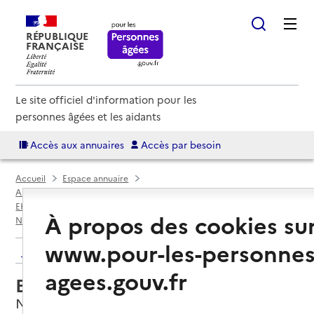
RÉPUBLIQUE
FRANÇAISE
Le site officiel d'information pour les
personnes âgées et les aidants
Accès aux annuaires
Accès par besoin
Accueil
Espace annuaire
Annuaire EHPAD et maisons de retraite
EHPAD par département
Haute-Saône (70)
À propos des cookies su
Neurey-lès-la-Demie
EHPAD Maspa 70
www.pour-les-personnes
Retour aux résultats de l'annuaire
agees.gouv.fr
EHPAD Maspa 70
Neurey-lès-la-Demie, HAUTE-SAONE