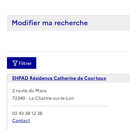
Modifier ma recherche
Filtrer
EHPAD Résidence Catherine de Courtoux
Adresse
2 route du Mans
72340
-
La Chartre-sur-le-Loir
02 43 38 12 38
Contact
Rapport HAS