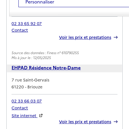
Personnaliser
Adresse
Chemin du Vieux Presbytere
61220
-
Briouze
02 33 65 92 07
Contact
Rapport HAS
Voir les prix et prestations
Source des données : Finess n° 610790255
Mis à jour le : 12/05/2025
EHPAD Résidence Notre-Dame
Adresse
7 rue Saint-Gervais
61220
-
Briouze
02 33 66 03 07
Contact
Site internet
Rapport HAS
Voir les prix et prestations