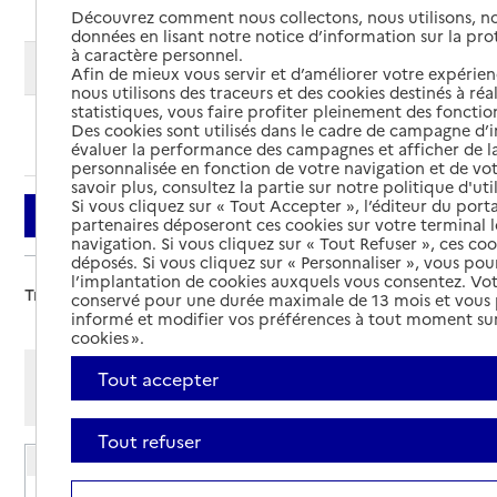
Découvrez comment nous collectons, nous utilisons, no
données en lisant notre notice d’information sur la pr
à caractère personnel.
Modifier ma recherche
Afin de mieux vous servir et d’améliorer votre expérienc
nous utilisons des traceurs et des cookies destinés à réal
statistiques, vous faire profiter pleinement des fonction
Des cookies sont utilisés dans le cadre de campagne d
Ajouter cette recherche aux favoris
évaluer la performance des campagnes et afficher de la
personnalisée en fonction de votre navigation et de vot
savoir plus, consultez la partie sur notre politique d'uti
Si vous cliquez sur « Tout Accepter », l’éditeur du porta
Filtrer
partenaires déposeront ces cookies sur votre terminal l
navigation. Si vous cliquez sur « Tout Refuser », ces co
déposés. Si vous cliquez sur « Personnaliser », vous pou
l’implantation de cookies auxquels vous consentez. Vot
Trier par :
conservé pour une durée maximale de 13 mois et vous
informé et modifier vos préférences à tout moment sur
cookies ».
Afficher les résultats par:
Tout accepter
Mode liste
Mode carte
Tout refuser
EHPAD Anaïs de Briouze