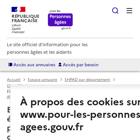
RÉPUBLIQUE
FRANÇAISE
Le site officiel d'information pour les
personnes âgées et les aidants
Accès aux annuaires
Accès par besoin
Accueil
Espace annuaire
EHPAD par département
Orne (61)
Établissement d'hébergement pour personnes âgées dépendantes
À propos des cookies su
(EHPAD)
Briouze (61220) : liste des 2
www.pour-les-personnes
établissements d'hébergement
agees.gouv.fr
pour personnes âgées
dépendantes (EHPAD)