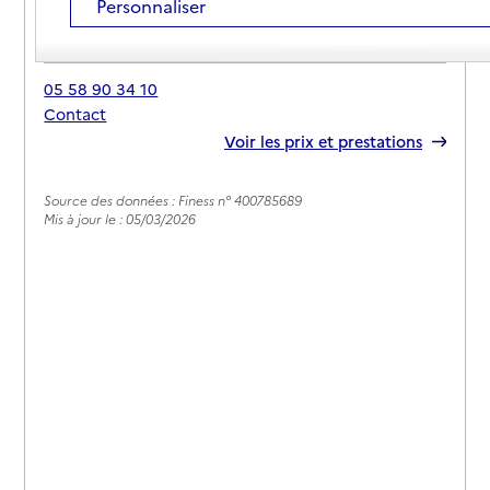
Personnaliser
Adresse
533 route du Marensin
40380
-
Gamarde-les-Bains
05 58 90 34 10
Contact
Rapport HAS
Voir les prix et prestations
Source des données : Finess n° 400785689
Mis à jour le : 05/03/2026