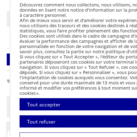
Découvrez comment nous collectons, nous utilisons, no
données en lisant notre notice d’information sur la pr
à caractère personnel.
Modifier ma recherche
Afin de mieux vous servir et d’améliorer votre expérienc
nous utilisons des traceurs et des cookies destinés à réal
statistiques, vous faire profiter pleinement des fonction
Des cookies sont utilisés dans le cadre de campagne d
Ajouter cette recherche aux favoris
évaluer la performance des campagnes et afficher de la
personnalisée en fonction de votre navigation et de vot
savoir plus, consultez la partie sur notre politique d'uti
Si vous cliquez sur « Tout Accepter », l’éditeur du porta
Filtrer
partenaires déposeront ces cookies sur votre terminal l
navigation. Si vous cliquez sur « Tout Refuser », ces co
déposés. Si vous cliquez sur « Personnaliser », vous pou
l’implantation de cookies auxquels vous consentez. Vot
Trier par :
conservé pour une durée maximale de 13 mois et vous
informé et modifier vos préférences à tout moment sur
cookies ».
Afficher les résultats par:
Tout accepter
Mode liste
Mode carte
Tout refuser
EHPAD du Louts