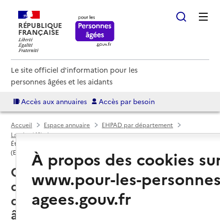
RÉPUBLIQUE
FRANÇAISE
Le site officiel d'information pour les
personnes âgées et les aidants
Accès aux annuaires
Accès par besoin
Accueil
Espace annuaire
EHPAD par département
Landes (40)
Établissement d'hébergement pour personnes âgées dépendantes
À propos des cookies su
(EHPAD)
Gamarde-les-Bains (40380) : liste
www.pour-les-personnes
des établissements
agees.gouv.fr
d'hébergement pour personnes
âgées dépendantes (EHPAD)