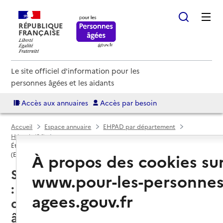
RÉPUBLIQUE
FRANÇAISE
Le site officiel d'information pour les
personnes âgées et les aidants
Accès aux annuaires
Accès par besoin
Accueil
Espace annuaire
EHPAD par département
Hérault (34)
Établissement d'hébergement pour personnes âgées dépendantes
À propos des cookies su
(EHPAD)
Saint-André-de-Sangonis (34725)
www.pour-les-personnes
: liste des établissements
agees.gouv.fr
d'hébergement pour personnes
âgées dépendantes (EHPAD)