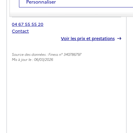
Personnaliser
Adresse
Rue Pierre de Coubertin
34725
-
Saint-André-de-Sangonis
04 67 55 55 20
Contact
Rapport HAS
Voir les prix et prestations
Source des données : Finess n° 340786797
Mis à jour le : 06/03/2026