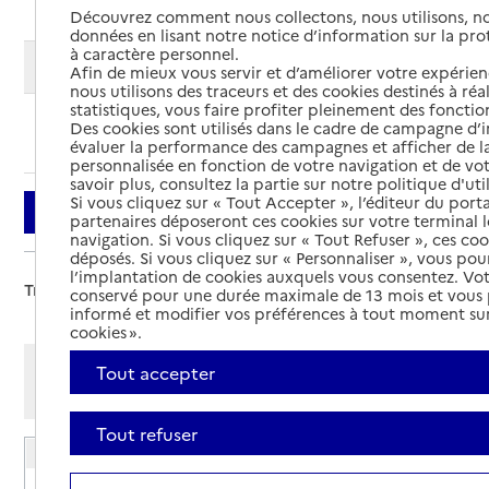
Découvrez comment nous collectons, nous utilisons, no
données en lisant notre notice d’information sur la pr
à caractère personnel.
Modifier ma recherche
Afin de mieux vous servir et d’améliorer votre expérienc
nous utilisons des traceurs et des cookies destinés à réal
statistiques, vous faire profiter pleinement des fonction
Des cookies sont utilisés dans le cadre de campagne d
Ajouter cette recherche aux favoris
évaluer la performance des campagnes et afficher de la
personnalisée en fonction de votre navigation et de vot
savoir plus, consultez la partie sur notre politique d'uti
Si vous cliquez sur « Tout Accepter », l’éditeur du porta
Filtrer
partenaires déposeront ces cookies sur votre terminal l
navigation. Si vous cliquez sur « Tout Refuser », ces co
déposés. Si vous cliquez sur « Personnaliser », vous pou
l’implantation de cookies auxquels vous consentez. Vot
Trier par :
conservé pour une durée maximale de 13 mois et vous
informé et modifier vos préférences à tout moment sur
cookies ».
Afficher les résultats par:
Tout accepter
Mode liste
Mode carte
Tout refuser
EHPAD Yves Couzy