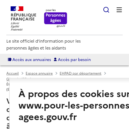
RÉPUBLIQUE
FRANÇAISE
Le site officiel d'information pour les
personnes âgées et les aidants
Accès aux annuaires
Accès par besoin
Accueil
Espace annuaire
EHPAD par département
Gironde (33)
Établissement d'hébergement pour personnes âgées dépendantes
À propos des cookies su
(EHPAD)
Villenave-d'Ornon (33140) : liste
www.pour-les-personnes
des 4 établissements
agees.gouv.fr
d'hébergement pour personnes
âgées dépendantes (EHPAD)