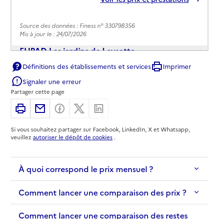
Source des données : Finess n° 330798356
Mis à jour le : 24/07/2026
EHPAD Les jardins de Leysotte
Définitions des établissements et services
Imprimer
Adresse
126 chemin de Leysotte
Signaler une erreur
33140
-
Villenave-d'Ornon
Partager cette page
05 64 12 08 00
Imprimer
Partager par email
Partager sur Facebook
Partager sur X
Partager sur Linkedin
Contact
Si vous souhaitez partager sur Facebook, LinkedIn, X et Whatsapp,
Site internet
veuillez
autoriser le dépôt de cookies
.
Rapport HAS
Voir les prix et prestations
À quoi correspond le prix mensuel ?
Source des données : Finess n° 330056748
Mis à jour le : 04/02/2026
Comment lancer une comparaison des prix ?
EHPAD Résidence de Chambéry
Adresse
Comment lancer une comparaison des restes
35 route de Léognan