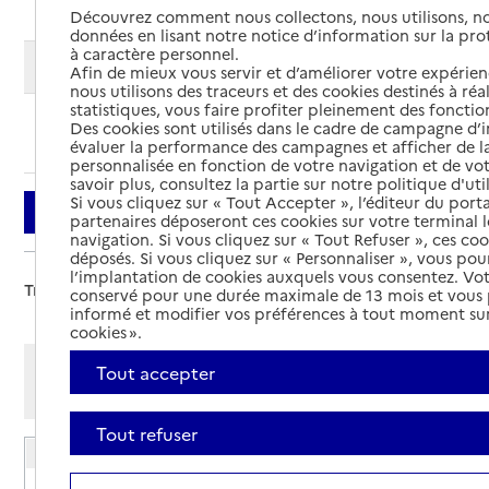
Découvrez comment nous collectons, nous utilisons, no
données en lisant notre notice d’information sur la pr
à caractère personnel.
Modifier ma recherche
Afin de mieux vous servir et d’améliorer votre expérienc
nous utilisons des traceurs et des cookies destinés à réal
statistiques, vous faire profiter pleinement des fonction
Des cookies sont utilisés dans le cadre de campagne d
Ajouter cette recherche aux favoris
évaluer la performance des campagnes et afficher de la
personnalisée en fonction de votre navigation et de vot
savoir plus, consultez la partie sur notre politique d'uti
Si vous cliquez sur « Tout Accepter », l’éditeur du porta
Filtrer
partenaires déposeront ces cookies sur votre terminal l
navigation. Si vous cliquez sur « Tout Refuser », ces co
déposés. Si vous cliquez sur « Personnaliser », vous pou
l’implantation de cookies auxquels vous consentez. Vot
Trier par :
conservé pour une durée maximale de 13 mois et vous
informé et modifier vos préférences à tout moment sur
cookies ».
Afficher les résultats par:
Tout accepter
Mode liste
Mode carte
Tout refuser
EHPAD Home Marie Curie