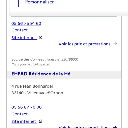
Personnaliser
Adresse
Avenue Edouard Bourlaux
33140
-
Villenave-d'Ornon
05 56 75 91 60
Contact
Site internet
Rapport HAS
Voir les prix et prestations
Source des données : Finess n° 330798331
Mis à jour le : 13/03/2026
EHPAD Résidence de la Hé
Adresse
4 rue Jean Bonnardel
33140
-
Villenave-d'Ornon
05 56 87 70 00
Contact
Site internet
Rapport HAS
Voir les prix et prestations