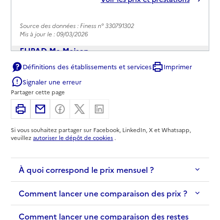
Source des données : Finess n° 330791302
Mis à jour le : 09/03/2026
EHPAD Ma Maison
Définitions des établissements et services
Imprimer
Adresse
181 rue Judaïque
Signaler une erreur
33000
-
Bordeaux
Partager cette page
05 56 90 12 20
Imprimer
Partager par email
Partager sur Facebook
Partager sur X
Partager sur Linkedin
Contact
Si vous souhaitez partager sur Facebook, LinkedIn, X et Whatsapp,
Rapport HAS
Voir les prix et prestations
veuillez
autoriser le dépôt de cookies
.
Source des données : Finess n° 330786187
Mis à jour le : 13/06/2025
À quoi correspond le prix mensuel ?
EHPAD du Petit Trianon
Comment lancer une comparaison des prix ?
Adresse
6 rue Jean Artus
Comment lancer une comparaison des restes
33000
-
Bordeaux