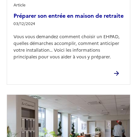
Source des données : Finess n° 330786203
Article
Mis à jour le : 29/10/2025
Préparer son entrée en maison de retraite
EHPAD Le Platane du Grand Parc
03/12/2024
Adresse
Rue des Généraux Duche
Vous vous demandez comment choisir un EHPAD,
33000
-
Bordeaux
quelles démarches accomplir, comment anticiper
votre installation… Voici les informations
05 56 14 16 30
principales pour vous aider à vous y préparer.
Contact
Rapport HAS
Voir les prix et prestations
Source des données : Finess n° 330026279
Mis à jour le : 16/05/2026
EHPAD Résidence Marie Durand
Adresse
174 avenue Émile Counord
33000
-
Bordeaux