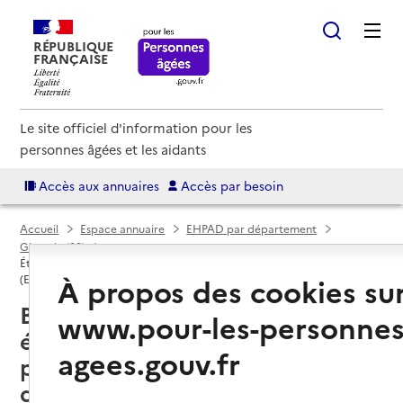
RÉPUBLIQUE
FRANÇAISE
Le site officiel d'information pour les
personnes âgées et les aidants
Accès aux annuaires
Accès par besoin
Accueil
Espace annuaire
EHPAD par département
Gironde (33)
Établissement d'hébergement pour personnes âgées dépendantes
À propos des cookies su
(EHPAD)
Bordeaux (33000) : liste des 14
www.pour-les-personnes
établissements d'hébergement
agees.gouv.fr
pour personnes âgées
dépendantes (EHPAD)