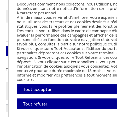
Découvrez comment nous collectons, nous utilisons, no
données en lisant notre notice d’information sur la pr
à caractère personnel.
Modifier ma recherche
Afin de mieux vous servir et d’améliorer votre expérienc
nous utilisons des traceurs et des cookies destinés à réal
statistiques, vous faire profiter pleinement des fonction
Des cookies sont utilisés dans le cadre de campagne d
Ajouter cette recherche aux favoris
évaluer la performance des campagnes et afficher de la
personnalisée en fonction de votre navigation et de vot
savoir plus, consultez la partie sur notre politique d'uti
Si vous cliquez sur « Tout Accepter », l’éditeur du porta
Filtrer
partenaires déposeront ces cookies sur votre terminal l
navigation. Si vous cliquez sur « Tout Refuser », ces co
déposés. Si vous cliquez sur « Personnaliser », vous pou
l’implantation de cookies auxquels vous consentez. Vot
Trier par :
conservé pour une durée maximale de 13 mois et vous
informé et modifier vos préférences à tout moment sur
cookies ».
Afficher les résultats par:
Tout accepter
Mode liste
Mode carte
Tout refuser
EHPAD La Clairière de Lussy