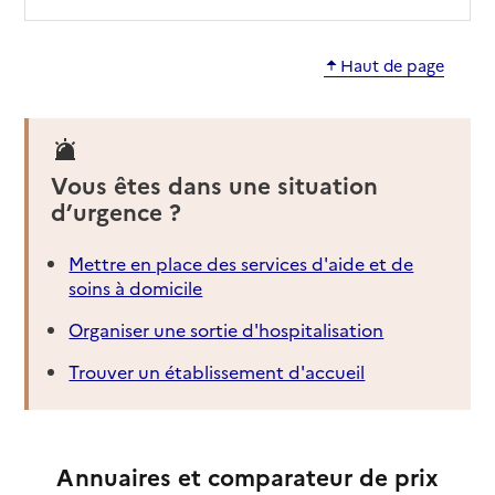
Adresse
40 rue du Fils
Haut de page
33000
-
Bordeaux
05 57 81 14 30
Contact
Vous êtes dans une situation
Site internet
d’urgence ?
Rapport HAS
Voir les prix et prestations
Mettre en place des services d'aide et de
Source des données : Finess n° 330782756
soins à domicile
Mis à jour le : 05/05/2025
EHPAD Terre Nègre
Organiser une sortie d'hospitalisation
Adresse
Trouver un établissement d'accueil
95 rue Ernest Renan
33000
-
Bordeaux
05 56 44 04 40
Annuaires et comparateur de prix
Contact