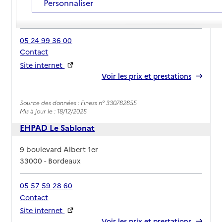
Personnaliser
Adresse
10 avenue Bel Air
33000
-
Bordeaux
05 24 99 36 00
Contact
Site internet
Rapport HAS
Voir les prix et prestations
Source des données : Finess n° 330782855
Mis à jour le : 18/12/2025
EHPAD Le Sablonat
Adresse
9 boulevard Albert 1er
33000
-
Bordeaux
05 57 59 28 60
Contact
Site internet
Rapport HAS
Voir les prix et prestations