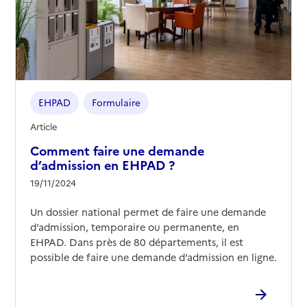
05 57 87 02 61
Contact
Rapport HAS
Voir les prix et prestations
Source des données : Finess n° 330782749
Mis à jour le : 14/04/2026
EHPAD
Formulaire
EHPAD La Berge du Lac - BTP RSM
Article
Adresse
41 rue Marceline Desbordes Valmore
Comment faire une demande
33000
-
Bordeaux
d’admission en EHPAD ?
19/11/2024
05 56 33 36 36
Contact
Un dossier national permet de faire une demande
Site internet
d’admission, temporaire ou permanente, en
Rapport HAS
Voir les prix et prestations
EHPAD. Dans près de 80 départements, il est
possible de faire une demande d’admission en ligne.
Source des données : Finess n° 330791021
Mis à jour le : 24/03/2026
EHPAD Notre Dame de Bonne Espérance