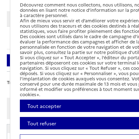
Découvrez comment nous collectons, nous utilisons, no
données en lisant notre notice d’information sur la pr
à caractère personnel.
Modifier ma recherche
Afin de mieux vous servir et d’améliorer votre expérienc
nous utilisons des traceurs et des cookies destinés à réal
statistiques, vous faire profiter pleinement des fonction
Des cookies sont utilisés dans le cadre de campagne d
Ajouter cette recherche aux favoris
évaluer la performance des campagnes et afficher de la
personnalisée en fonction de votre navigation et de vot
savoir plus, consultez la partie sur notre politique d'uti
Si vous cliquez sur « Tout Accepter », l’éditeur du porta
Filtrer
partenaires déposeront ces cookies sur votre terminal l
navigation. Si vous cliquez sur « Tout Refuser », ces co
déposés. Si vous cliquez sur « Personnaliser », vous pou
l’implantation de cookies auxquels vous consentez. Vot
Trier par :
conservé pour une durée maximale de 13 mois et vous
informé et modifier vos préférences à tout moment sur
cookies ».
Afficher les résultats par:
Tout accepter
Mode liste
Mode carte
Tout refuser
EHPAD Les Jardins d'automne