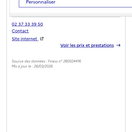
Personnaliser
Adresse
24 rue de la Boissière
28630
-
Nogent-le-Phaye
02 37 33 39 50
Contact
Site internet
Rapport HAS
Voir les prix et prestations
Source des données : Finess n° 280504416
Mis à jour le : 26/03/2026