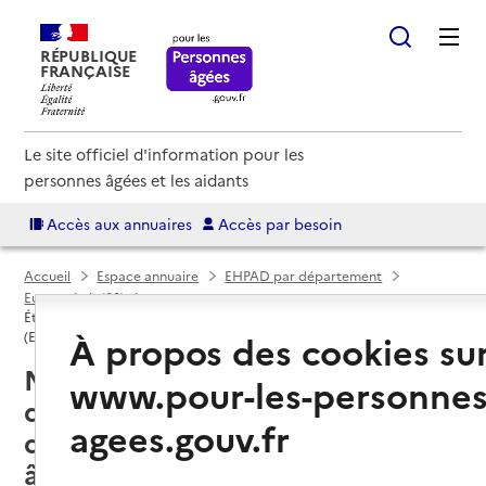
RÉPUBLIQUE
FRANÇAISE
Le site officiel d'information pour les
personnes âgées et les aidants
Accès aux annuaires
Accès par besoin
Accueil
Espace annuaire
EHPAD par département
Eure-et-Loir (28)
Établissement d'hébergement pour personnes âgées dépendantes
À propos des cookies su
(EHPAD)
Nogent-le-Phaye (28630) : liste
www.pour-les-personnes
des établissements
agees.gouv.fr
d'hébergement pour personnes
âgées dépendantes (EHPAD)