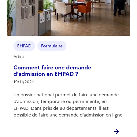
Contact
Site internet
Rapport HAS
Voir les prix et prestations
Source des données : Finess n° 280505207
Mis à jour le : 08/06/2026
EHPAD
Formulaire
Résidence Le parc Saint-Charles
Article
Adresse
12 rue du Moulin a Tan
Comment faire une demande
28000
-
Chartres
d’admission en EHPAD ?
19/11/2024
02 37 91 47 47
Contact
Un dossier national permet de faire une demande
Site internet
d’admission, temporaire ou permanente, en
Rapport HAS
Voir les prix et prestations
EHPAD. Dans près de 80 départements, il est
possible de faire une demande d’admission en ligne.
Source des données : Finess n° 280506106
Mis à jour le : 07/05/2026