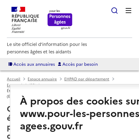
RÉPUBLIQUE
FRANÇAISE
Le site officiel d'information pour les
personnes âgées et les aidants
Accès aux annuaires
Accès par besoin
Accueil
Espace annuaire
EHPAD par département
Eure-et-Loir (28)
Établissement d'hébergement pour personnes âgées dépendantes
À propos des cookies su
(EHPAD)
Chartres (28000) : liste des 8
www.pour-les-personnes
établissements d'hébergement
agees.gouv.fr
pour personnes âgées
dépendantes (EHPAD)