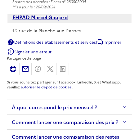
Source des données : Finess n° 280503004
Mis à jour le : 20/09/2024
EHPAD Marcel Gaujard
Adresse
16 rue de la Planche aux Carpes
28000
-
Chartres
Définitions des établissements et services
Imprimer
Signaler une erreur
02 37 91 27 05
Partager cette page
Contact
Rapport HAS
Voir les prix et prestations
Imprimer
Partager par email
Partager sur Facebook
Partager sur X
Partager sur Linkedin
Si vous souhaitez partager sur Facebook, LinkedIn, X et Whatsapp,
Source des données : Finess n° 280504960
veuillez
autoriser le dépôt de cookies
.
Mis à jour le : 20/05/2026
EHPAD du Centre hospitalier de Chartres
À quoi correspond le prix mensuel ?
Adresse
34 rue du docteur Maunoury
28000
-
Chartres
Comment lancer une comparaison des prix ?
Comment lancer une comparaison des restes
02 37 30 30 30