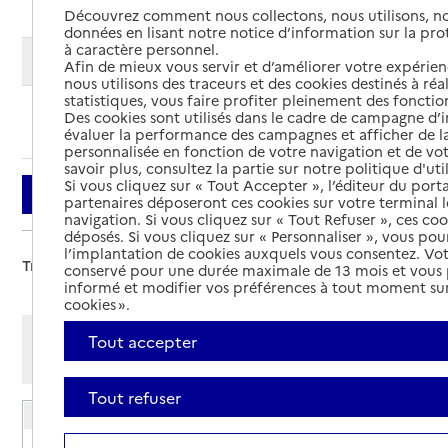
Découvrez comment nous collectons, nous utilisons, no
données en lisant notre notice d’information sur la pr
à caractère personnel.
Modifier ma recherche
Afin de mieux vous servir et d’améliorer votre expérienc
nous utilisons des traceurs et des cookies destinés à réal
statistiques, vous faire profiter pleinement des fonction
Des cookies sont utilisés dans le cadre de campagne d
Ajouter cette recherche aux favoris
évaluer la performance des campagnes et afficher de la
personnalisée en fonction de votre navigation et de vot
savoir plus, consultez la partie sur notre politique d'uti
Si vous cliquez sur « Tout Accepter », l’éditeur du porta
Filtrer
partenaires déposeront ces cookies sur votre terminal l
navigation. Si vous cliquez sur « Tout Refuser », ces co
déposés. Si vous cliquez sur « Personnaliser », vous pou
l’implantation de cookies auxquels vous consentez. Vot
Trier par :
conservé pour une durée maximale de 13 mois et vous
informé et modifier vos préférences à tout moment sur
cookies ».
Afficher les résultats par:
Tout accepter
Mode liste
Mode carte
Tout refuser
Petite unité de vie Saint-Paul