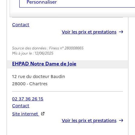
Personnaliser
Adresse
5 rue Saint-Jacques
28000
-
Chartres
Contact
Rapport HAS
Voir les prix et prestations
Source des données : Finess n° 280008665
Mis à jour le : 12/06/2025
EHPAD Notre Dame de Joie
Adresse
12 rue du docteur Baudin
28000
-
Chartres
02 37 36 26 15
Contact
Site internet
Rapport HAS
Voir les prix et prestations