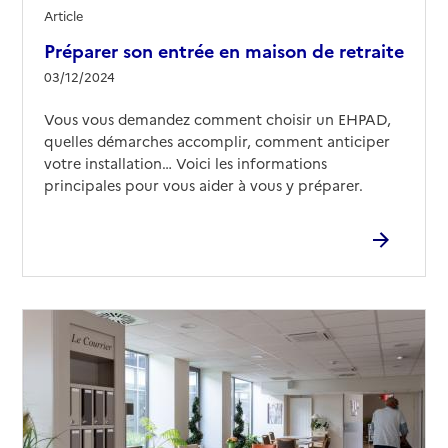
EHPAD Jardins de Chartres
Article
Préparer son entrée en maison de retraite
Adresse
1 place Drouaise
03/12/2024
28000
-
Chartres
Vous vous demandez comment choisir un EHPAD,
02 37 18 03 00
quelles démarches accomplir, comment anticiper
Contact
votre installation… Voici les informations
Site internet
principales pour vous aider à vous y préparer.
Rapport HAS
Voir les prix et prestations
Source des données : Finess n° 280500380
Mis à jour le : 13/05/2026
EHPAD Korian Villa Evora
Adresse
24 rue du Général George Patton
28000
-
Chartres
02 37 91 16 66