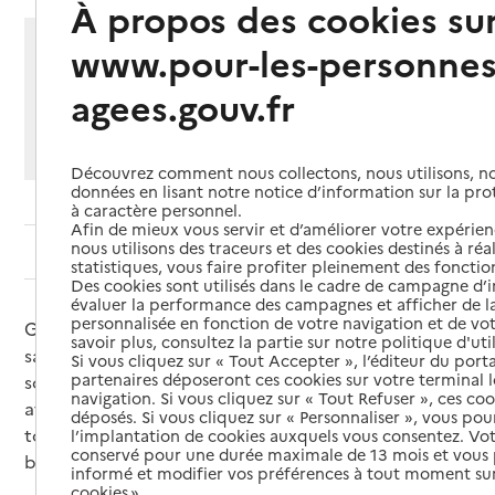
À propos des cookies su
Partager cette page
www.pour-les-personnes
Imprimer
Partager par email
Partager sur Facebook
Partager sur X
Partager sur Linkedin
agees.gouv.fr
Si vous souhaitez partager sur Facebook, LinkedIn, X et
Whatsapp, veuillez
autoriser le dépôt de cookies
.
Découvrez comment nous collectons, nous utilisons, no
données en lisant notre notice d’information sur la pr
à caractère personnel.
Afin de mieux vous servir et d’améliorer votre expérienc
nous utilisons des traceurs et des cookies destinés à réal
Sommaire
statistiques, vous faire profiter pleinement des fonction
Des cookies sont utilisés dans le cadre de campagne d
évaluer la performance des campagnes et afficher de la
personnalisée en fonction de votre navigation et de vot
Grande cause nationale den 2025 et en 2026, la
savoir plus, consultez la partie sur notre politique d'uti
santé mentale concerne tout le monde, quel que
Si vous cliquez sur « Tout Accepter », l’éditeur du porta
partenaires déposeront ces cookies sur votre terminal l
soit son âge et ne doit pas être un tabou. En étant
navigation. Si vous cliquez sur « Tout Refuser », ces co
attentif aux signes d’alerte et en sachant vers qui se
déposés. Si vous cliquez sur « Personnaliser », vous pou
tourner, il est possible de contribuer à préserver son
l’implantation de cookies auxquels vous consentez. Vot
conservé pour une durée maximale de 13 mois et vous
bien-être mental et celui de ses proches aidants.
informé et modifier vos préférences à tout moment sur
cookies ».