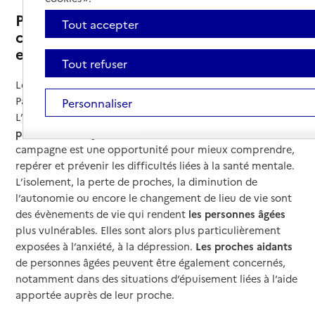
Pourquoi choisir la santé mentale
Tout accepter
comme grande cause nationale en 2025
et 2026 ?
Tout refuser
Le slogan choisi pour cette grande cause nationale est «
Parlons santé mentale ! ».
Personnaliser
L’objectif est d
’informer, de permettre une libération de la
parole sur ce sujet et d'améliorer l’accès aux soin
s. Cette
campagne est une opportunité pour mieux comprendre,
repérer et prévenir les difficultés liées à la santé mentale.
L’isolement, la perte de proches, la diminution de
l’autonomie ou encore le changement de lieu de vie sont
des évènements de vie qui rendent
les personnes âgées
plus vulnérables. Elles sont alors plus particulièrement
exposées à l’anxiété, à la dépression.
Les proches aidants
de personnes âgées peuvent être également concernés,
notamment dans des situations d’épuisement liées à l’aide
apportée auprès de leur proche.