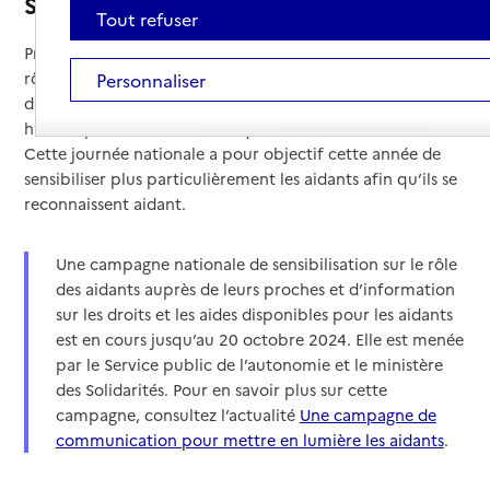
Se reconnaître aidant
Tout refuser
Près d’un aidant sur deux s’ignore. Pourtant, ils ont un
rôle très important auprès de leur proche en perte
Personnaliser
d'autonomie, du fait de l'âge, de la maladie ou d'un
handicap : dans les actes du quotidien, en soutien moral…
Cette journée nationale a pour objectif cette année de
sensibiliser plus particulièrement les aidants afin qu’ils se
reconnaissent aidant.
Une campagne nationale de sensibilisation sur le rôle
des aidants auprès de leurs proches et d’information
sur les droits et les aides disponibles pour les aidants
est en cours jusqu’au 20 octobre 2024. Elle est menée
par le Service public de l’autonomie et le ministère
des Solidarités. Pour en savoir plus sur cette
campagne, consultez l’actualité
Une campagne de
communication pour mettre en lumière les aidants
.