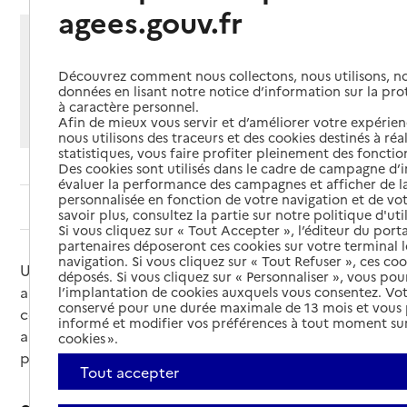
agees.gouv.fr
Partager cette page
Imprimer
Partager par email
Partager sur Facebook
Partager sur X
Partager sur Linkedin
Découvrez comment nous collectons, nous utilisons, no
données en lisant notre notice d’information sur la pr
à caractère personnel.
Si vous souhaitez partager sur Facebook, LinkedIn, X et
Afin de mieux vous servir et d’améliorer votre expérienc
Whatsapp, veuillez
autoriser le dépôt de cookies
.
nous utilisons des traceurs et des cookies destinés à réal
statistiques, vous faire profiter pleinement des fonction
Des cookies sont utilisés dans le cadre de campagne d
évaluer la performance des campagnes et afficher de la
personnalisée en fonction de votre navigation et de vot
Sommaire
savoir plus, consultez la partie sur notre politique d'uti
Si vous cliquez sur « Tout Accepter », l’éditeur du porta
partenaires déposeront ces cookies sur votre terminal l
navigation. Si vous cliquez sur « Tout Refuser », ces co
Une journée nationale est consacrée chaque année
déposés. Si vous cliquez sur « Personnaliser », vous pou
aux aidants. Elle a lieu le 6 octobre. Le thème de
l’implantation de cookies auxquels vous consentez. Vot
conservé pour une durée maximale de 13 mois et vous
cette 15ème édition est l’auto-reconnaissance des
informé et modifier vos préférences à tout moment sur
aidants. De nombreux évènements sont organisés
cookies ».
pour informer et soutenir les aidants.
Tout accepter