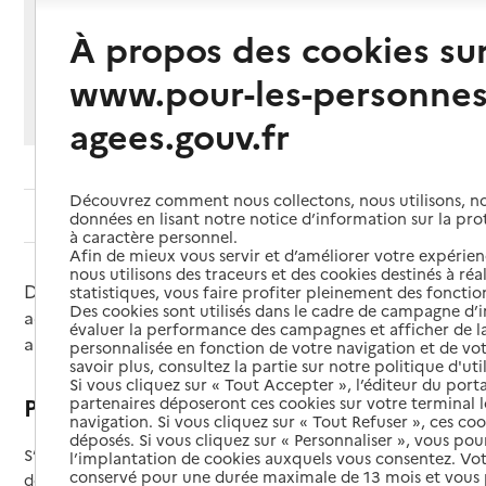
Partager cette page
À propos des cookies su
Imprimer
Partager par email
Partager sur Facebook
Partager sur X
Partager sur Linkedin
www.pour-les-personnes
Si vous souhaitez partager sur Facebook, LinkedIn, X et
Whatsapp, veuillez
autoriser le dépôt de cookies
.
agees.gouv.fr
Découvrez comment nous collectons, nous utilisons, no
Sommaire
données en lisant notre notice d’information sur la pr
à caractère personnel.
Afin de mieux vous servir et d’améliorer votre expérienc
nous utilisons des traceurs et des cookies destinés à réal
Différents lieux existent partout en France pour
statistiques, vous faire profiter pleinement des fonction
Des cookies sont utilisés dans le cadre de campagne d
accompagner, informer et soutenir les proches
évaluer la performance des campagnes et afficher de la
aidants de personnes âgées en perte d’autonomie.
personnalisée en fonction de votre navigation et de vot
savoir plus, consultez la partie sur notre politique d'uti
Si vous cliquez sur « Tout Accepter », l’éditeur du porta
Pourquoi s’informer ?
partenaires déposeront ces cookies sur votre terminal l
navigation. Si vous cliquez sur « Tout Refuser », ces co
déposés. Si vous cliquez sur « Personnaliser », vous pou
S’informer sur la perte d’autonomie ou sur la maladie
l’implantation de cookies auxquels vous consentez. Vot
conservé pour une durée maximale de 13 mois et vous
dont est atteint son proche permet de :