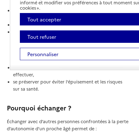
informé et modifier vos préférences à tout moment sur
cookies ».
mieux le comprendre, de connaître l’impact de sa
maladie, ses répercussions sur la vie quotidienne,
Tout accepter
faciliter la communication avec lui,
mieux l’accompagner en adaptant son
Tout refuser
comportement et son aide et en recherchant des
solutions adaptées à la situation (services d’aide à
domicile, établissements d’hébergement, lieux de
Personnaliser
répit…),
connaître les aides existantes et les démarches à
effectuer,
se préserver pour éviter l’épuisement et les risques
sur sa santé.
Pourquoi échanger ?
Échanger avec d’autres personnes confrontées à la perte
d’autonomie d’un proche âgé permet de :