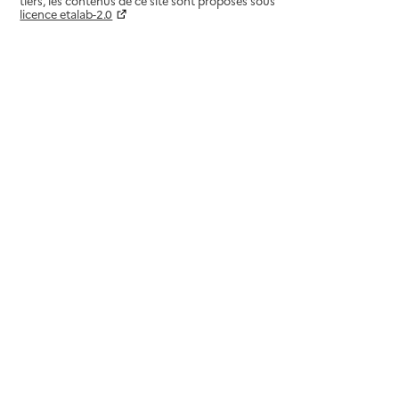
tiers, les contenus de ce site sont proposés sous
licence etalab-2.0
Paramètres sur le choix des cookies