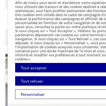
Modifier ma recherche
Afin de mieux vous servir et d’améliorer votre expérienc
nous utilisons des traceurs et des cookies destinés à réal
statistiques, vous faire profiter pleinement des fonction
Des cookies sont utilisés dans le cadre de campagne d
Ajouter cette recherche aux favoris
évaluer la performance des campagnes et afficher de la
personnalisée en fonction de votre navigation et de vot
savoir plus, consultez la partie sur notre politique d'uti
Si vous cliquez sur « Tout Accepter », l’éditeur du porta
Afficher les résultats par:
partenaires déposeront ces cookies sur votre terminal l
navigation. Si vous cliquez sur « Tout Refuser », ces co
Mode liste
Mode carte
déposés. Si vous cliquez sur « Personnaliser », vous pou
l’implantation de cookies auxquels vous consentez. Vot
conservé pour une durée maximale de 13 mois et vous
informé et modifier vos préférences à tout moment sur
cookies ».
Tout accepter
Tout refuser
Personnaliser