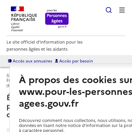
RÉPUBLIQUE
FRANÇAISE
Le site officiel d'information pour les
personnes âgées et les aidants
Accès aux annuaires
Accès par besoin
Accueil
Espace annuaire
EHPAD par département
À propos des cookies su
Établissement d'hébergement pour personnes âgées dépendantes
(EHPAD)
www.pour-les-personnes
Établissement d'hébergement
agees.gouv.fr
pour personnes âgées
dépendantes (EHPAD)
Découvrez comment nous collectons, nous utilisons, no
données en lisant notre notice d’information sur la pr
à caractère personnel.