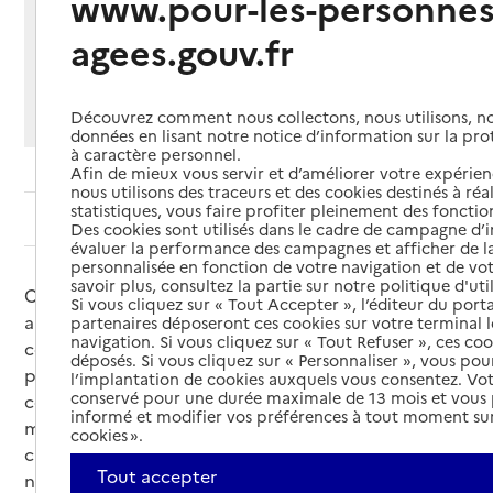
www.pour-les-personnes
Partager cette page
agees.gouv.fr
Imprimer
Partager par email
Partager sur Facebook
Partager sur X
Partager sur Linkedin
Si vous souhaitez partager sur Facebook, LinkedIn, X et
Découvrez comment nous collectons, nous utilisons, no
Whatsapp, veuillez
autoriser le dépôt de cookies
.
données en lisant notre notice d’information sur la pr
à caractère personnel.
Afin de mieux vous servir et d’améliorer votre expérienc
nous utilisons des traceurs et des cookies destinés à réal
statistiques, vous faire profiter pleinement des fonction
Sommaire
Des cookies sont utilisés dans le cadre de campagne d
évaluer la performance des campagnes et afficher de la
personnalisée en fonction de votre navigation et de vot
savoir plus, consultez la partie sur notre politique d'uti
Conduire permet aux personnes âgées de rester
Si vous cliquez sur « Tout Accepter », l’éditeur du porta
autonome. En vieillissant, les capacités physiques et
partenaires déposeront ces cookies sur votre terminal l
navigation. Si vous cliquez sur « Tout Refuser », ces co
cognitives déclinent plus ou moins rapidement. Il
déposés. Si vous cliquez sur « Personnaliser », vous pou
peut parfois devenir difficile, voire dangereux, de
l’implantation de cookies auxquels vous consentez. Vot
conservé pour une durée maximale de 13 mois et vous
conduire surtout lors de certaines affections
informé et modifier vos préférences à tout moment sur
médicales. Une modification des habitudes ou le
cookies ».
choix d’un véhicule adapté peuvent permettre de
Tout accepter
ne pas interrompre la conduite automobile