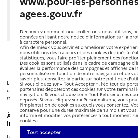
www.pour-les-personnes
Partager cette page
agees.gouv.fr
Imprimer
Partager par email
Partager sur Facebook
Partager sur X
Partager sur Linkedin
Si vous souhaitez partager sur Facebook, LinkedIn, X et
Découvrez comment nous collectons, nous utilisons, no
Whatsapp, veuillez
autoriser le dépôt de cookies
.
données en lisant notre notice d’information sur la pr
à caractère personnel.
Afin de mieux vous servir et d’améliorer votre expérienc
nous utilisons des traceurs et des cookies destinés à réal
statistiques, vous faire profiter pleinement des fonction
Sommaire
Des cookies sont utilisés dans le cadre de campagne d
évaluer la performance des campagnes et afficher de la
personnalisée en fonction de votre navigation et de vot
savoir plus, consultez la partie sur notre politique d'uti
La CMI (carte mobilité inclusion) priorité est une
Si vous cliquez sur « Tout Accepter », l’éditeur du porta
partenaires déposeront ces cookies sur votre terminal l
carte qui facilite vos déplacements. La CMI priorité
navigation. Si vous cliquez sur « Tout Refuser », ces co
remplace l’ancienne carte de priorité.
déposés. Si vous cliquez sur « Personnaliser », vous pou
l’implantation de cookies auxquels vous consentez. Vot
conservé pour une durée maximale de 13 mois et vous
À quoi sert la CMI (carte mobilité
informé et modifier vos préférences à tout moment sur
cookies ».
inclusion) priorité ?
Tout accepter
La CMI (carte mobilité inclusion) priorité vous donne
des