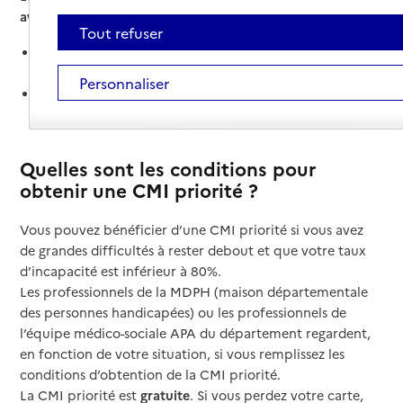
avantages quand vous vous déplacez
:
Tout refuser
le droit de
demander une place assise
dans les
transports en commun, dans une salle d’attente,
Personnaliser
le droit de
passer en priorité
lorsque vous faites la
queue dans un magasin ou un lieu public.
Quelles sont les conditions pour
obtenir une CMI priorité ?
Vous pouvez bénéficier d’une CMI priorité si vous avez
de grandes difficultés à rester debout et que votre taux
d’incapacité est inférieur à 80%.
Les professionnels de la MDPH (maison départementale
des personnes handicapées) ou les professionnels de
l’équipe médico-sociale APA du département regardent,
en fonction de votre situation, si vous remplissez les
conditions d’obtention de la CMI priorité.
La CMI priorité est
gratuite
. Si vous perdez votre carte,