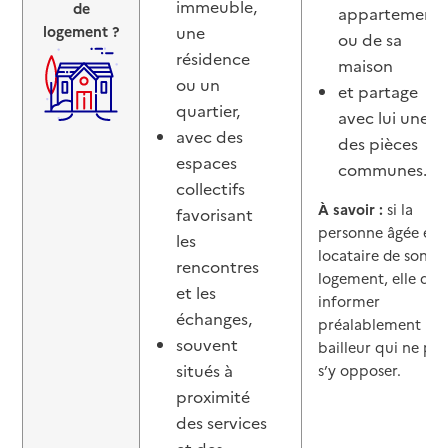
immeuble,
de
appartement
logement ?
une
ou de sa
résidence
maison
ou un
et partage
quartier,
avec lui une o
avec des
des pièces
espaces
communes.
collectifs
À savoir :
si la
favorisant
personne âgée est
les
locataire de son
rencontres
logement, elle doi
et les
informer
échanges,
préalablement le
souvent
bailleur qui ne pe
situés à
s’y opposer.
proximité
des services
et des