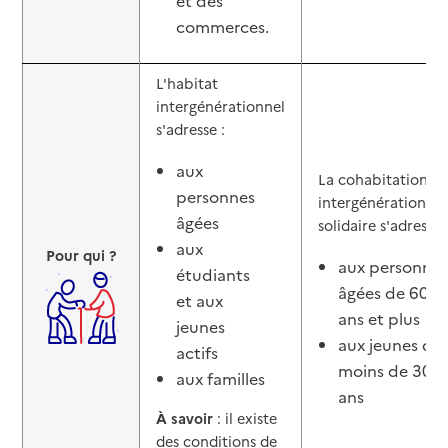
commerces.
L'habitat
intergénérationnel
s'adresse :
aux
La cohabitation
personnes
intergénérationnel
âgées
solidaire s'adresse 
aux
Pour qui ?
aux personnes
étudiants
âgées de 60
et aux
ans et plus
jeunes
aux jeunes de
actifs
moins de 30
aux familles
ans
À savoir
: il existe
des conditions de