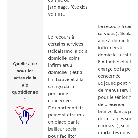
jardinage, fête des
voisins…
Le recours à certai
services (téléalarm
Le recours à
aide à domicile, so
certains services
infirmiers à
(téléalarme, aide à
domicile…) est à
domicile, soins
l’initiative et à la
Quelle aide
infirmiers à
charge de la pers
pour les
domicile…) est à
concernée.
actes de la
l’initiative et à la
Le jeune peut réali
vie
charge de la
de menus services
quotidienne
personne
pour le sénior (te
?
concernée.
de présence
Des partenariats
bienveillante, par
peuvent être mis
de certaines soirée
en place par le
courses…), selon le
bailleur social
modalités conven
pour faciliter