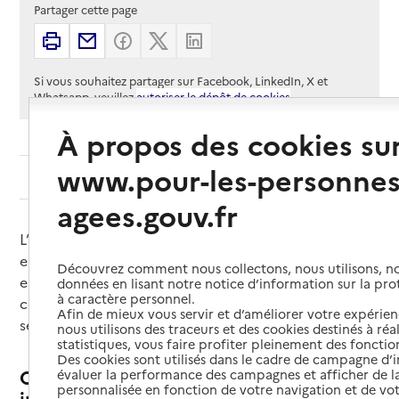
Partager cette page
Imprimer
Partager par email
Partager sur Facebook
Partager sur X
Partager sur Linkedin
Si vous souhaitez partager sur Facebook, LinkedIn, X et
Whatsapp, veuillez
autoriser le dépôt de cookies
.
À propos des cookies su
www.pour-les-personnes
Sommaire
agees.gouv.fr
L’habitat intergénérationnel favorise les échanges
entre générations, la solidarité, l’entraide et le vivre
Découvrez comment nous collectons, nous utilisons, no
ensemble, tout en offrant un cadre sécurisé et
données en lisant notre notice d’information sur la pr
à caractère personnel.
convivial. Comment fonctionne-t-il ? Quelles sont
Afin de mieux vous servir et d’améliorer votre expérienc
ses caractéristiques ?
nous utilisons des traceurs et des cookies destinés à réal
statistiques, vous faire profiter pleinement des fonction
Des cookies sont utilisés dans le cadre de campagne d
Qu’est-ce que l’habitat
évaluer la performance des campagnes et afficher de la
personnalisée en fonction de votre navigation et de vot
intergénérationnel ?