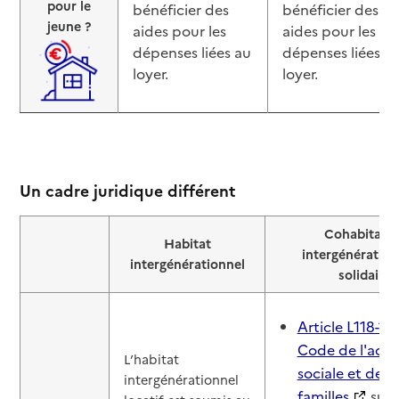
pour le
bénéficier des
bénéficier des
jeune ?
aides pour les
aides pour les
dépenses liées au
dépenses liées a
loyer.
loyer.
Un cadre juridique différent
Cohabitati
Habitat
intergénération
intergénérationnel
solidaire
Article L118-1 
Code de l'acti
L’habitat
sociale et des
intergénérationnel
familles
sur 