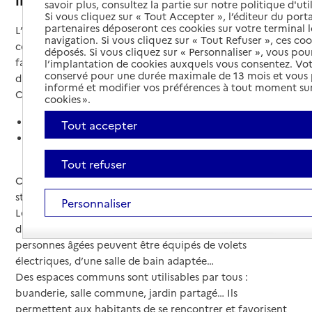
savoir plus, consultez la partie sur notre politique d'uti
Si vous cliquez sur « Tout Accepter », l’éditeur du porta
partenaires déposeront ces cookies sur votre terminal l
L’habitat intergénérationnel est un mode d’habitat qui se
navigation. Si vous cliquez sur « Tout Refuser », ces co
compose de logements privatifs et d'espaces communs. Il
déposés. Si vous cliquez sur « Personnaliser », vous pou
favorise la rencontre et l’entraide entre les personnes de
l’implantation de cookies auxquels vous consentez. Vot
conservé pour une durée maximale de 13 mois et vous
différentes générations.
informé et modifier vos préférences à tout moment sur
Cet habitat s’adresse à tous les âges :
cookies ».
les personnes âgées souhaitant être entourées,
Tout accepter
les étudiants, les jeunes actifs et les familles attirés
par un mode de vie solidaire.
Tout refuser
Chacun dispose de son logement privatif (chambre,
studio ou appartement).
Personnaliser
Les logements répondent aux besoins particuliers des
différentes générations. Par exemple, ceux destinés aux
personnes âgées peuvent être équipés de volets
électriques, d’une salle de bain adaptée…
Des espaces communs sont utilisables par tous :
buanderie, salle commune, jardin partagé… Ils
permettent aux habitants de se rencontrer et favorisent