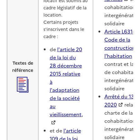
locatif est soumis au
cohabitation
cadre législatif de la
location.
intergénératio
Certains projets
solidaire
s'inscrivent dans le
Article L631-17
cadre :
Code de la
construction e
de
l'article 20
l'habitation
de la loi du
Textes de
contrat et la c
28 décembre
référence
de cohabitati
2015 relative
intergénératio
à
solidaire
l'adaptation
Arrêté du 13 ja
de la société
2020
relatif 
au
charte de la
vieillissement,
cohabitation
intergénératio
et de
l'article
solidaire
109 de la loi