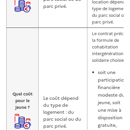
location dépend d
parc privé.
type de logement 
du parc social ou 
parc privé.
Le contrat précise
la formule de
cohabitation
intergénérationnel
solidaire choisie :
soit une
participation
financière
Quel coût
modeste du
Le coût dépend
pour le
jeune, soit
du type de
jeune ?
une mise à
logement : du
disposition
parc social ou du
gratuite,
parc privé.