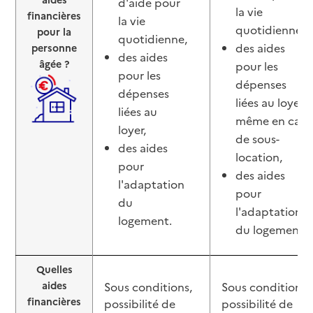
d'aide pour
la vie
financières
la vie
quotidienne,
pour la
quotidienne,
des aides
personne
des aides
âgée ?
pour les
pour les
dépenses
dépenses
liées au loyer
liées au
même en cas
loyer,
de sous-
des aides
location,
pour
des aides
l'adaptation
pour
du
l'adaptation
logement.
du logement.
Quelles
aides
Sous conditions,
Sous conditions,
financières
possibilité de
possibilité de