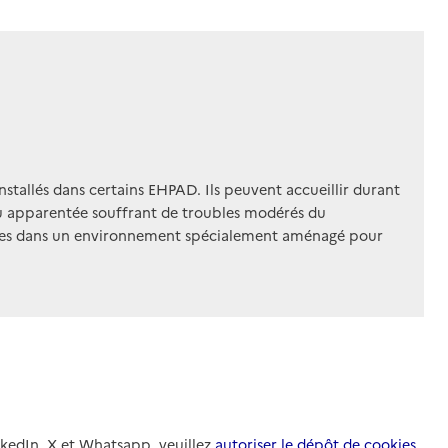
installés dans certains EHPAD. Ils peuvent accueillir durant
 ou apparentée souffrant de troubles modérés du
sées dans un environnement spécialement aménagé pour
nkedIn, X et Whatsapp, veuillez
autoriser le dépôt de cookies
.