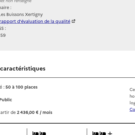
ernet
rnet non renseigné
aire :
es Buissons Xertigny
 HAS
rapport d'évaluation de la qualité
S :
059
 caractéristiques
 :
50 à 100 places
Ce
ho
Public
lo
Co
artir de
2 436,00 € / mois