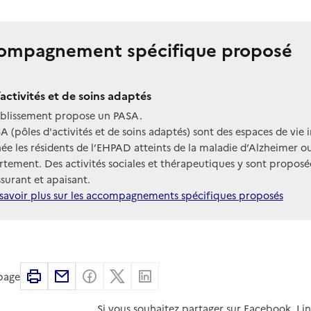
ompagnement spécifique proposé
’activités et de soins adaptés
ablissement propose un PASA.
A (pôles d'activités et de soins adaptés) sont des espaces de vie 
née les résidents de l’EHPAD atteints de la maladie d’Alzheimer
tement. Des activités sociales et thérapeutiques y sont propo
ssurant et apaisant.
savoir plus sur les accompagnements spécifiques proposés
Imprimer
Partager par email
Partager sur Facebook
Partager sur X
Partager sur Linkedin
 page
Si vous souhaitez partager sur Facebook, Li