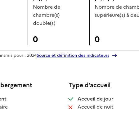
Nombre de
Nombre de chambr
chambre(s)
supérieure(s) à deu
double(s)
0
0
ransmis pour : 2024
Source et définition des indicateurs
ébergement
Type d’accueil
 disponible
: disponible
ent
Accueil de jour
 non disponible
: non disponib
ire
Accueil de nuit