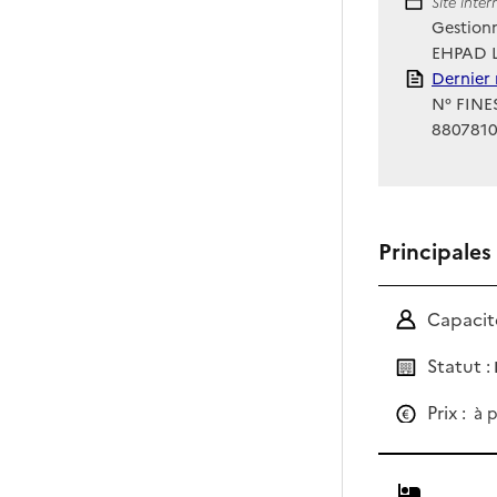
Site Int
Site inte
Gestionn
EHPAD L
Rapport
Dernier 
N° FINES
880781
Principales
Capacité
Statut :
Prix :
à p