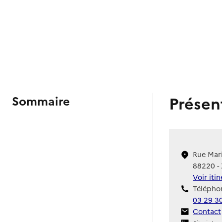
Présen
Sommaire
Rue Mar
88220 - 
Voir iti
Téléphon
03 29 3
Contact
Contact