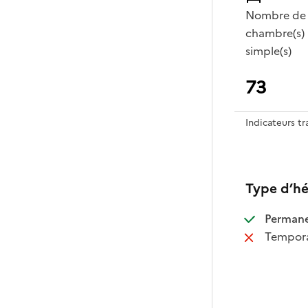
Nombre de
chambre(s)
simple(s)
73
Indicateurs t
Type d’h
:
Perman
:
Tempora