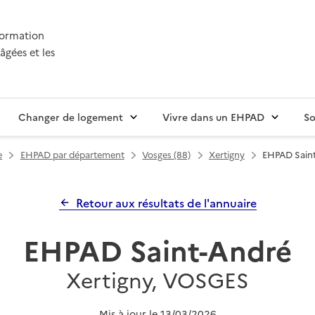
nformation
âgées et les
Changer de logement
Vivre dans un EHPAD
So
e
EHPAD par département
Vosges (88)
Xertigny
EHPAD Sain
Retour aux résultats de l'annuaire
EHPAD Saint-André
Xertigny, VOSGES
Mis à jour le
13/03/2026