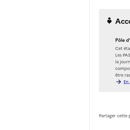
Acc
Pôle d
Cet ét
Les PAS
la jour
compor
être ra
En 
Partager cette