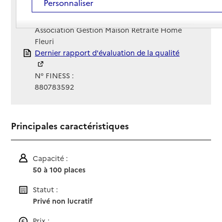
Personnaliser
Site Internet
Site internet non renseigné
Gestionnaire :
Association Gestion Maison Retraite Home
Fleuri
Rapport HAS
Dernier rapport d'évaluation de la qualité
N° FINESS :
880783592
Principales caractéristiques
Capacité :
50 à 100 places
Statut :
Privé non lucratif
Prix :