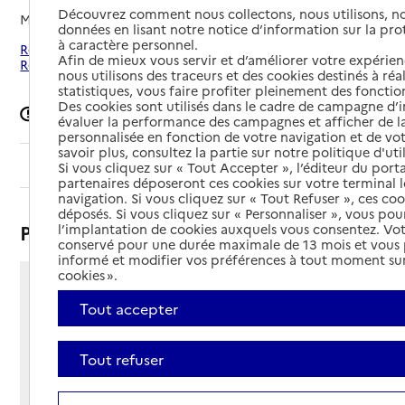
Découvrez comment nous collectons, nous utilisons, no
Mis à jour le
27/04/2026
données en lisant notre notice d’information sur la pr
à caractère personnel.
Rechercher les établissements autour de Saint-Étienne-lès-
Afin de mieux vous servir et d’améliorer votre expérienc
Remiremont
nous utilisons des traceurs et des cookies destinés à réal
statistiques, vous faire profiter pleinement des fonction
Des cookies sont utilisés dans le cadre de campagne d
Signaler une erreur
évaluer la performance des campagnes et afficher de la
personnalisée en fonction de votre navigation et de vot
savoir plus, consultez la partie sur notre politique d'uti
Sommaire
Si vous cliquez sur « Tout Accepter », l’éditeur du porta
partenaires déposeront ces cookies sur votre terminal l
navigation. Si vous cliquez sur « Tout Refuser », ces co
déposés. Si vous cliquez sur « Personnaliser », vous pou
Présentation
l’implantation de cookies auxquels vous consentez. Vot
conservé pour une durée maximale de 13 mois et vous
informé et modifier vos préférences à tout moment sur
cookies ».
53 chemin de Pétinchamp
Tout accepter
88200 - Saint-Étienne-lès-Remiremont
Voir itinéraire
Téléphone :
Tout refuser
03 29 23 29 72
Contact
Contact