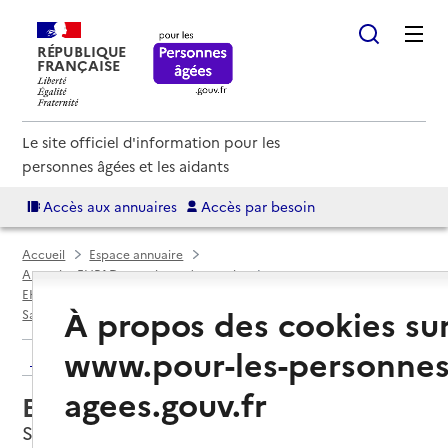
RÉPUBLIQUE
FRANÇAISE
Le site officiel d'information pour les
personnes âgées et les aidants
Accès aux annuaires
Accès par besoin
Accueil
Espace annuaire
Annuaire EHPAD et maisons de retraite
EHPAD par département
Vosges (88)
À propos des cookies su
Saint-Étienne-lès-Remiremont
EHPAD Le Home Fleuri
www.pour-les-personnes
Retour aux résultats de l'annuaire
agees.gouv.fr
EHPAD Le Home Fleuri
Saint-Étienne-lès-Remiremont, VOSGES