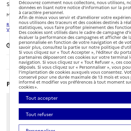
Découvrez comment nous collectons, nous utilisons, no
Saint-Dié-des-Vosges, VOSGES
données en lisant notre notice d’information sur la pr
à caractère personnel.
Mis à jour le
15/05/2026
Afin de mieux vous servir et d’améliorer votre expérienc
nous utilisons des traceurs et des cookies destinés à réal
Rechercher les établissements autour de Saint-Dié-des-
statistiques, vous faire profiter pleinement des fonction
Vosges
Des cookies sont utilisés dans le cadre de campagne d
évaluer la performance des campagnes et afficher de la
personnalisée en fonction de votre navigation et de vot
Signaler une erreur
savoir plus, consultez la partie sur notre politique d'uti
Si vous cliquez sur « Tout Accepter », l’éditeur du porta
partenaires déposeront ces cookies sur votre terminal l
Sommaire
navigation. Si vous cliquez sur « Tout Refuser », ces co
déposés. Si vous cliquez sur « Personnaliser », vous pou
l’implantation de cookies auxquels vous consentez. Vot
conservé pour une durée maximale de 13 mois et vous
informé et modifier vos préférences à tout moment sur
Présentation
cookies ».
Tout accepter
Rue Léon Jacquerez
- Foucharupt
Tout refuser
88100 - Saint-Dié-des-Vosges
Voir itinéraire
Personnaliser
Téléphone :