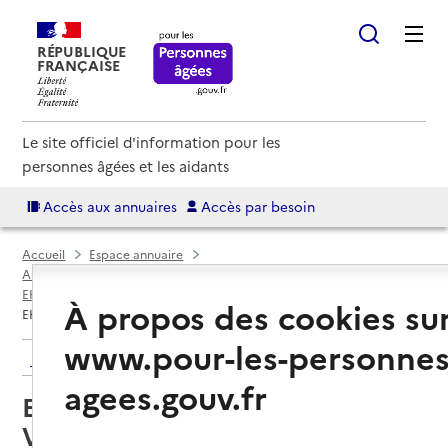
RÉPUBLIQUE
FRANÇAISE
Le site officiel d'information pour les
personnes âgées et les aidants
Accès aux annuaires
Accès par besoin
Accueil
Espace annuaire
Annuaire EHPAD et maisons de retraite
EHPAD par département
Vosges (88)
Saint-Dié-des-Vosges
À propos des cookies su
EHPAD du CHI du Massif des Vosges - Site de Foucharupt
www.pour-les-personnes
Retour aux résultats de l'annuaire
agees.gouv.fr
EHPAD du CHI du Massif des
Vosges - Site de Foucharupt