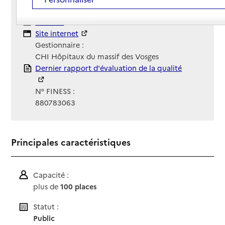
03 29 52 81 00
Contact
Contact
Site Internet
Site internet
Gestionnaire :
CHI Hôpitaux du massif des Vosges
Rapport HAS
Dernier rapport d'évaluation de la qualité
N° FINESS :
880783063
Principales caractéristiques
Capacité :
plus de
100 places
Statut :
Public