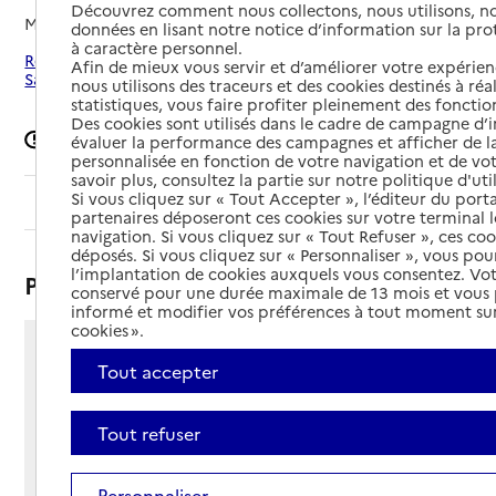
Découvrez comment nous collectons, nous utilisons, no
Mis à jour le
02/06/2026
données en lisant notre notice d’information sur la pr
à caractère personnel.
Rechercher les établissements autour de Monthureux-sur-
Afin de mieux vous servir et d’améliorer votre expérienc
Saône
nous utilisons des traceurs et des cookies destinés à réal
statistiques, vous faire profiter pleinement des fonction
Des cookies sont utilisés dans le cadre de campagne d
Signaler une erreur
évaluer la performance des campagnes et afficher de la
personnalisée en fonction de votre navigation et de vot
savoir plus, consultez la partie sur notre politique d'uti
Si vous cliquez sur « Tout Accepter », l’éditeur du porta
Sommaire
partenaires déposeront ces cookies sur votre terminal l
navigation. Si vous cliquez sur « Tout Refuser », ces co
déposés. Si vous cliquez sur « Personnaliser », vous pou
l’implantation de cookies auxquels vous consentez. Vot
Présentation
conservé pour une durée maximale de 13 mois et vous
informé et modifier vos préférences à tout moment sur
cookies ».
85 rue de Seuilly
Tout accepter
88410 - Monthureux-sur-Saône
Voir itinéraire
Tout refuser
Téléphone :
03 29 09 03 53
Contact
Contact
Personnaliser