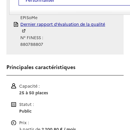
Site Internet
Site internet non renseigné
Gestionnaire :
EPISoMe
Rapport HAS
Dernier rapport d'évaluation de la qualité
N° FINESS :
880788807
Principales caractéristiques
Capacité :
25 à 50 places
Statut :
Public
Prix :
à partir de
2 200,80 € / mois