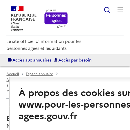
RÉPUBLIQUE
FRANÇAISE
Le site officiel d'information pour les
personnes âgées et les aidants
Accès aux annuaires
Accès par besoin
Accueil
Espace annuaire
Annuaire EHPAD et maisons de retraite
EHPAD par département
Vosges (88)
À propos des cookies su
Monthureux-sur-Saône
EHPAD du Pré Favet
www.pour-les-personnes
Retour aux résultats de l'annuaire
agees.gouv.fr
EHPAD du Pré Favet
Monthureux-sur-Saône, VOSGES