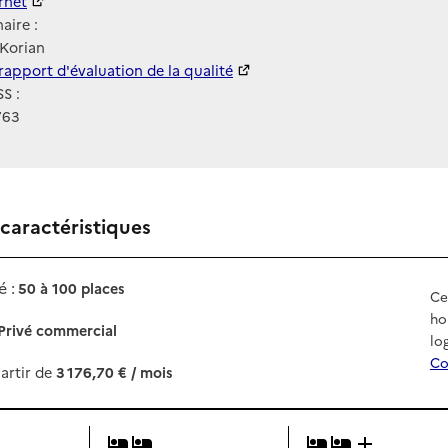
ernet
ernet
aire :
Korian
 HAS
rapport d'évaluation de la qualité
S :
763
 caractéristiques
 :
50 à 100 places
Ce
ho
Privé commercial
lo
Co
artir de
3 176,70 € / mois