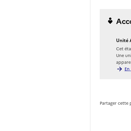
Acc
Unité 
Cet ét
Une uni
apparen
En 
Partager cette