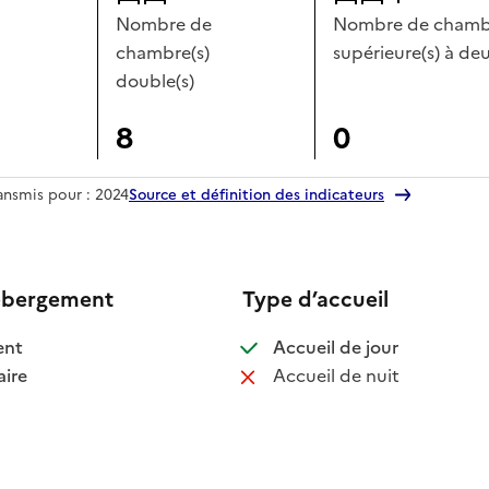
Nombre de
Nombre de chambr
chambre(s)
supérieure(s) à deu
double(s)
8
0
ransmis pour : 2024
Source et définition des indicateurs
ébergement
Type d’accueil
 disponible
: disponible
ent
Accueil de jour
 disponible
: non disponib
ire
Accueil de nuit