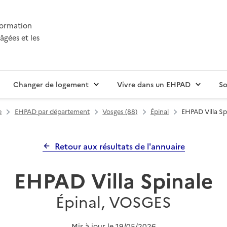
nformation
âgées et les
Changer de logement
Vivre dans un EHPAD
So
e
EHPAD par département
Vosges (88)
Épinal
EHPAD Villa Sp
Retour aux résultats de l'annuaire
EHPAD Villa Spinale
Épinal, VOSGES
Mis à jour le
19/05/2026