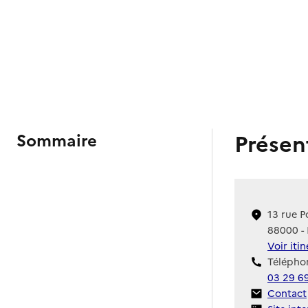
Présen
Sommaire
13 rue 
88000 - 
Voir iti
Téléphon
03 29 6
Contact
Contact