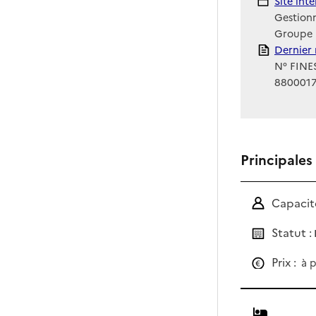
Site Int
Site int
Gestionn
Groupe 
Rapport
Dernier 
N° FINES
880001
Principales
Capacité
Statut :
Prix :
à p