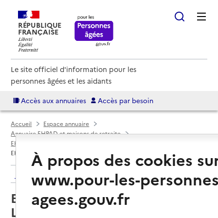
RÉPUBLIQUE
FRANÇAISE
Le site officiel d'information pour les
personnes âgées et les aidants
Accès aux annuaires
Accès par besoin
Accueil
Espace annuaire
Annuaire EHPAD et maisons de retraite
EHPAD par département
Vosges (88)
Épinal
EHPAD Résidence de Laufromont
À propos des cookies su
www.pour-les-personnes
Retour aux résultats de l'annuaire
agees.gouv.fr
EHPAD Résidence de
Laufromont