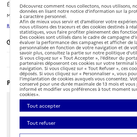
Épinal, VOSGES
Découvrez comment nous collectons, nous utilisons, no
données en lisant notre notice d’information sur la pr
Mis à jour le
15/05/2026
à caractère personnel.
Afin de mieux vous servir et d’améliorer votre expérienc
Rechercher les établissements autour de Épinal
nous utilisons des traceurs et des cookies destinés à réal
statistiques, vous faire profiter pleinement des fonction
Des cookies sont utilisés dans le cadre de campagne d
Signaler une erreur
évaluer la performance des campagnes et afficher de la
personnalisée en fonction de votre navigation et de vot
savoir plus, consultez la partie sur notre politique d'uti
Si vous cliquez sur « Tout Accepter », l’éditeur du porta
Sommaire
partenaires déposeront ces cookies sur votre terminal l
navigation. Si vous cliquez sur « Tout Refuser », ces co
déposés. Si vous cliquez sur « Personnaliser », vous pou
l’implantation de cookies auxquels vous consentez. Vot
Présentation
conservé pour une durée maximale de 13 mois et vous
informé et modifier vos préférences à tout moment sur
cookies ».
46 chemin du Pré Serpent
Tout accepter
88000 - Épinal
Voir itinéraire
Tout refuser
Téléphone :
03 29 35 02 02