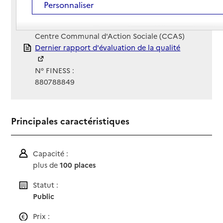
Contact
Contact
Personnaliser
Site Internet
Site internet
Gestionnaire :
Centre Communal d'Action Sociale (CCAS)
Rapport HAS
Dernier rapport d'évaluation de la qualité
N° FINESS :
880788849
Principales caractéristiques
Capacité :
plus de
100 places
Statut :
Public
Prix :