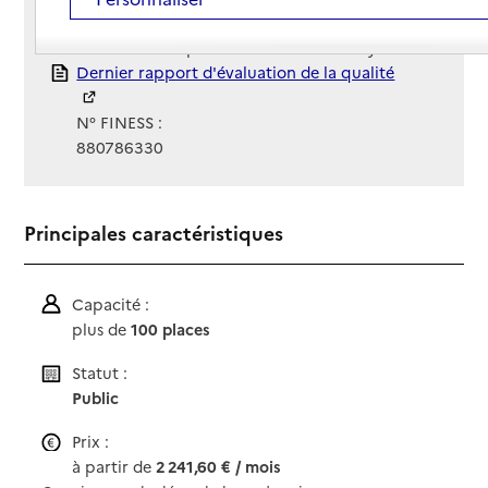
Gestionnaire :
Etablissement public A. Barbier Darney
Rapport HAS
Dernier rapport d'évaluation de la qualité
N° FINESS :
880786330
Principales caractéristiques
Capacité :
plus de
100 places
Statut :
Public
Prix :
à partir de
2 241,60 € / mois