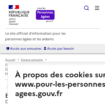
RÉPUBLIQUE
FRANÇAISE
Le site officiel d'information pour les
personnes âgées et les aidants
Accès aux annuaires
Accès par besoin
Accueil
Espace annuaire
Annuaire EHPAD et maisons de retraite
EHPAD par département
Vosges (88)
Darney
À propos des cookies su
EHPAD André Barbier
www.pour-les-personnes
Retour aux résultats de l'annuaire
agees.gouv.fr
EHPAD André Barbier
Darney, VOSGES