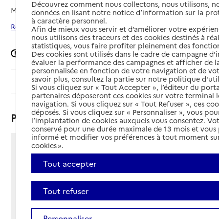
Découvrez comment nous collectons, nous utilisons, no
Mis à jour le
27/01/2026
données en lisant notre notice d’information sur la pr
à caractère personnel.
Rechercher les établissements autour de Darney
Afin de mieux vous servir et d’améliorer votre expérienc
nous utilisons des traceurs et des cookies destinés à réal
statistiques, vous faire profiter pleinement des fonction
Signaler une erreur
Des cookies sont utilisés dans le cadre de campagne d
évaluer la performance des campagnes et afficher de la
personnalisée en fonction de votre navigation et de vot
savoir plus, consultez la partie sur notre politique d'uti
Sommaire
Si vous cliquez sur « Tout Accepter », l’éditeur du porta
partenaires déposeront ces cookies sur votre terminal l
navigation. Si vous cliquez sur « Tout Refuser », ces co
déposés. Si vous cliquez sur « Personnaliser », vous pou
Présentation
l’implantation de cookies auxquels vous consentez. Vot
conservé pour une durée maximale de 13 mois et vous
informé et modifier vos préférences à tout moment sur
cookies ».
1 route de Vittel
88260 - Darney
Tout accepter
Voir itinéraire
Téléphone :
Tout refuser
03 29 09 30 06
Contact
Contact
Site Internet
Personnaliser
Site internet non renseigné