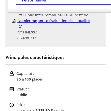
Site Internet
Site internet
Gestionnaire :
Ets Public InterCommunal La Brunetterie
Rapport HAS
Dernier rapport d'évaluation de la qualité
N° FINESS :
860780717
Principales caractéristiques
Capacité :
50 à 100 places
Statut :
Public
Prix :
à partir de
2 218,50 € / mois