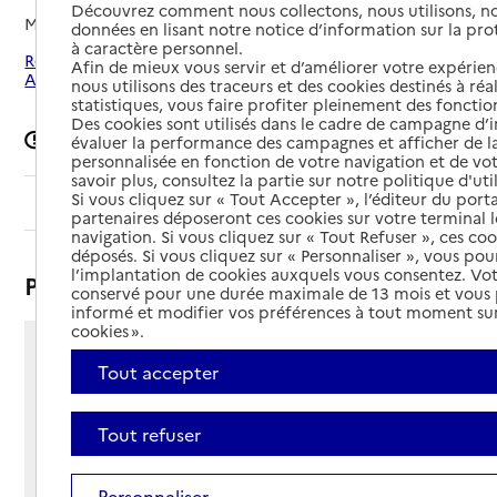
Découvrez comment nous collectons, nous utilisons, no
Mis à jour le
12/05/2025
données en lisant notre notice d’information sur la pr
à caractère personnel.
Rechercher les établissements autour de Sèvres-
Afin de mieux vous servir et d’améliorer votre expérienc
Anxaumont
nous utilisons des traceurs et des cookies destinés à réal
statistiques, vous faire profiter pleinement des fonction
Des cookies sont utilisés dans le cadre de campagne d
Signaler une erreur
évaluer la performance des campagnes et afficher de la
personnalisée en fonction de votre navigation et de vot
savoir plus, consultez la partie sur notre politique d'uti
Si vous cliquez sur « Tout Accepter », l’éditeur du porta
Sommaire
partenaires déposeront ces cookies sur votre terminal l
navigation. Si vous cliquez sur « Tout Refuser », ces co
déposés. Si vous cliquez sur « Personnaliser », vous pou
l’implantation de cookies auxquels vous consentez. Vot
Présentation
conservé pour une durée maximale de 13 mois et vous
informé et modifier vos préférences à tout moment sur
cookies ».
1 chemin de la Brunetterie
Tout accepter
86800 - Sèvres-Anxaumont
Voir itinéraire
Tout refuser
Téléphone :
05 49 56 50 14
Contact
Contact
Personnaliser