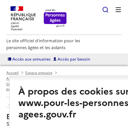
RÉPUBLIQUE
FRANÇAISE
Le site officiel d'information pour les
personnes âgées et les aidants
Accès aux annuaires
Accès par besoin
Accueil
Espace annuaire
Annuaire EHPAD et maisons de retraite
EHPAD par département
Vienne (86)
Sèvres-Anxaumont
À propos des cookies su
EHPAD La Brunetterie
www.pour-les-personnes
Retour aux résultats de l'annuaire
agees.gouv.fr
EHPAD La Brunetterie
Sèvres-Anxaumont, VIENNE