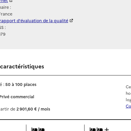
ernet
ernet
aire :
France
 HAS
rapport d'évaluation de la qualité
S :
079
 caractéristiques
 :
50 à 100 places
Ce
ho
Privé commercial
lo
Co
artir de
2 901,60 € / mois