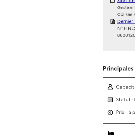
Site Int
Site int
Gestionn
Colisée 
Rapport
Dernier 
N° FINES
860012
Principales
Capacité
Statut :
Prix :
à p