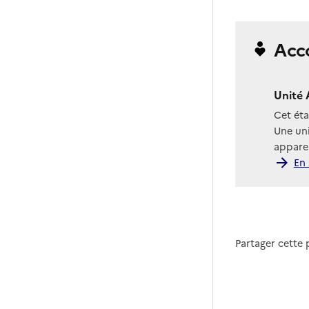
Acc
Unité 
Cet ét
Une uni
apparen
En 
Partager cette