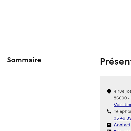
Présen
Sommaire
4 rue Jo
86000 - 
Voir iti
Téléphon
05 49 3
Contact
Contact