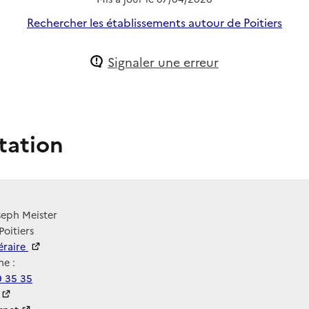
Rechercher les établissements autour de Poitiers
Signaler une erreur
tation
seph Meister
Poitiers
néraire
e :
9 35 35