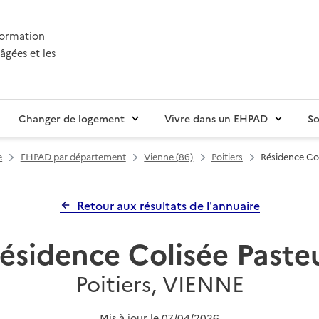
nformation
âgées et les
Changer de logement
Vivre dans un EHPAD
So
e
EHPAD par département
Vienne (86)
Poitiers
Résidence Col
Retour aux résultats de l'annuaire
ésidence Colisée Paste
Poitiers, VIENNE
Mis à jour le
07/04/2026