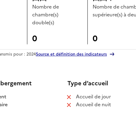
Nombre de
Nombre de chambr
chambre(s)
supérieure(s) à deu
double(s)
0
0
ransmis pour : 2024
Source et définition des indicateurs
ébergement
Type d’accueil
 disponible
: non disponib
ent
Accueil de jour
 disponible
: non disponib
ire
Accueil de nuit