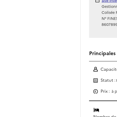
Site Int
Site int
Gestionn
Colisée 
N° FINES
860789
Principales
Capacité
Statut :
Prix :
à p
Nombre de