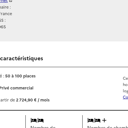
ernet
ernet
aire :
France
S :
965
 caractéristiques
 :
50 à 100 places
Ce
ho
Privé commercial
lo
Co
artir de
2 724,90 € / mois
Nombre de
Nombre de chambr