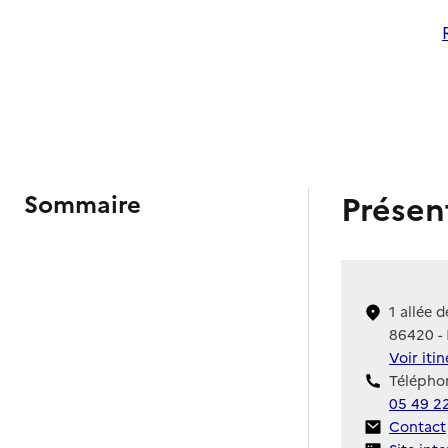
Présen
Sommaire
1 allée d
86420 -
Voir iti
Téléphon
05 49 2
Contact
Contact