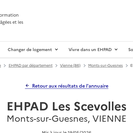
nformation
âgées et les
Changer de logement
Vivre dans un EHPAD
So
e
EHPAD par département
Vienne (86)
Monts-sur-Guesnes
E
Retour aux résultats de l'annuaire
EHPAD Les Scevolles
Monts-sur-Guesnes, VIENNE
Mis à jour le
19/05/2026