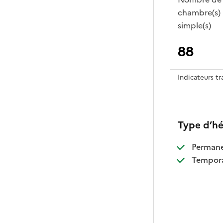
chambre(s)
simple(s)
88
Indicateurs t
Type d’h
:
Perman
:
Tempora