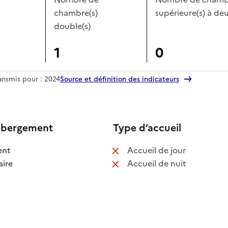
chambre(s)
supérieure(s) à deu
double(s)
1
0
ransmis pour : 2024
Source et définition des indicateurs
ébergement
Type d’accueil
 disponible
: non disponib
ent
Accueil de jour
 disponible
: non disponib
ire
Accueil de nuit