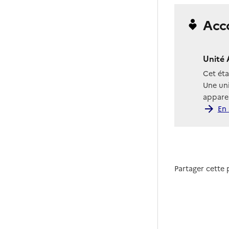
Acc
Unité 
Cet ét
Une uni
apparen
En 
Partager cette