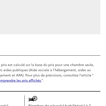
 prix est calculé sur la base du prix pour une chambre seule,
rs aides publiques (Aide sociale à l’hébergement, aides au
gement et APA). Pour plus de précisions, consultez l’article “
mprendre les prix affichés
”.
e(s)
Nombre de place(s) habilitée(s) à l'