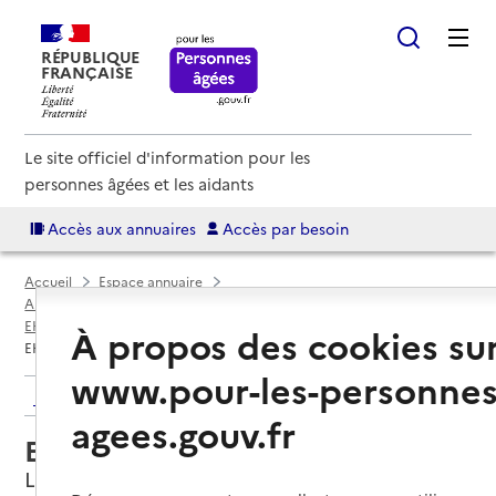
RÉPUBLIQUE
FRANÇAISE
Le site officiel d'information pour les
personnes âgées et les aidants
Accès aux annuaires
Accès par besoin
Accueil
Espace annuaire
Annuaire EHPAD et maisons de retraite
EHPAD par département
Vienne (86)
Lusignan
À propos des cookies su
EHPAD du Centre hospitalier
www.pour-les-personnes
Retour aux résultats de l'annuaire
agees.gouv.fr
EHPAD du Centre hospitalier
Lusignan, VIENNE