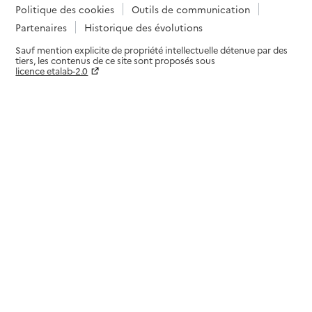
Politique des cookies
Outils de communication
Partenaires
Historique des évolutions
Sauf mention explicite de propriété intellectuelle détenue par des
tiers, les contenus de ce site sont proposés sous
licence etalab-2.0
Paramètres sur le choix des cookies