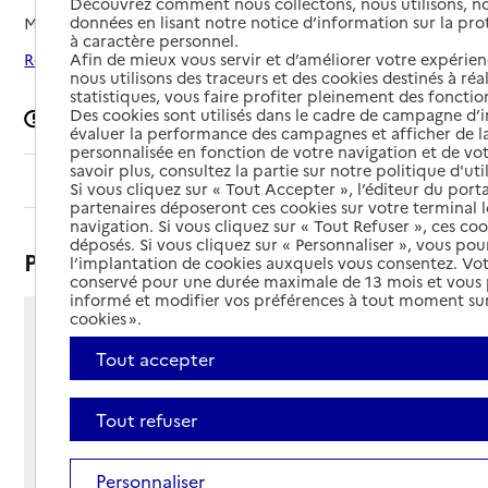
Découvrez comment nous collectons, nous utilisons, no
données en lisant notre notice d’information sur la pr
Mis à jour le
18/03/2026
à caractère personnel.
Afin de mieux vous servir et d’améliorer votre expérienc
Rechercher les établissements autour de Lusignan
nous utilisons des traceurs et des cookies destinés à réal
statistiques, vous faire profiter pleinement des fonction
Des cookies sont utilisés dans le cadre de campagne d
Signaler une erreur
évaluer la performance des campagnes et afficher de la
personnalisée en fonction de votre navigation et de vot
savoir plus, consultez la partie sur notre politique d'uti
Sommaire
Si vous cliquez sur « Tout Accepter », l’éditeur du porta
partenaires déposeront ces cookies sur votre terminal l
navigation. Si vous cliquez sur « Tout Refuser », ces co
déposés. Si vous cliquez sur « Personnaliser », vous pou
Présentation
l’implantation de cookies auxquels vous consentez. Vot
conservé pour une durée maximale de 13 mois et vous
informé et modifier vos préférences à tout moment sur
cookies ».
Rue de Chypre
Tout accepter
86600 - Lusignan
Voir itinéraire
Téléphone :
Tout refuser
05 49 89 38 01
Contact
Contact
Personnaliser
Site Internet
Site internet