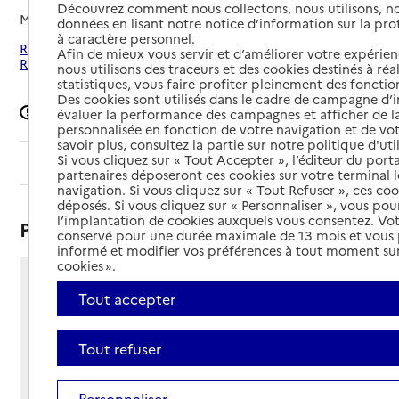
Découvrez comment nous collectons, nous utilisons, no
Mis à jour le
04/04/2025
données en lisant notre notice d’information sur la pr
à caractère personnel.
Rechercher les établissements autour de Dangé-Saint-
Afin de mieux vous servir et d’améliorer votre expérienc
Romain
nous utilisons des traceurs et des cookies destinés à réal
statistiques, vous faire profiter pleinement des fonction
Des cookies sont utilisés dans le cadre de campagne d
Signaler une erreur
évaluer la performance des campagnes et afficher de la
personnalisée en fonction de votre navigation et de vot
savoir plus, consultez la partie sur notre politique d'uti
Si vous cliquez sur « Tout Accepter », l’éditeur du porta
Sommaire
partenaires déposeront ces cookies sur votre terminal l
navigation. Si vous cliquez sur « Tout Refuser », ces co
déposés. Si vous cliquez sur « Personnaliser », vous pou
l’implantation de cookies auxquels vous consentez. Vot
Présentation
conservé pour une durée maximale de 13 mois et vous
informé et modifier vos préférences à tout moment sur
cookies ».
32 rue Ludovic Goulier
Tout accepter
86220 - Dangé-Saint-Romain
Voir itinéraire
Tout refuser
Téléphone :
05 49 93 96 80
Contact
Contact
Personnaliser