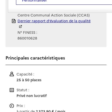
Site Internet
Site internet non renseigné
Gestionnaire :
Centre Communal Action Sociale (CCAS)
Rapport HAS
Dernier rapport d'évaluation de la qualité
N° FINESS :
860010628
Principales caractéristiques
Capacité :
25 à 50 places
Statut :
Privé non lucratif
Prix :
à partir de
2 373,90 € / mois