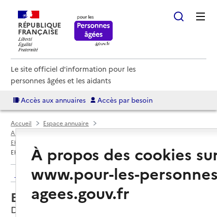
RÉPUBLIQUE
FRANÇAISE
Le site officiel d'information pour les
personnes âgées et les aidants
Accès aux annuaires
Accès par besoin
Accueil
Espace annuaire
Annuaire EHPAD et maisons de retraite
EHPAD par département
Vienne (86)
Dangé-Saint-Romain
À propos des cookies su
EHPAD Les Tournesols
www.pour-les-personnes
Retour aux résultats de l'annuaire
agees.gouv.fr
EHPAD Les Tournesols
Dangé-Saint-Romain, VIENNE