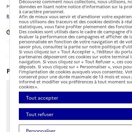
Découvrez comment nous collectons, nous utilisons, no
Mis à jour le
29/01/2026
données en lisant notre notice d’information sur la pr
à caractère personnel.
Rechercher les établissements autour de Lauris
Afin de mieux vous servir et d’améliorer votre expérienc
nous utilisons des traceurs et des cookies destinés à réal
statistiques, vous faire profiter pleinement des fonction
Des cookies sont utilisés dans le cadre de campagne d
Signaler une erreur
évaluer la performance des campagnes et afficher de la
personnalisée en fonction de votre navigation et de vot
savoir plus, consultez la partie sur notre politique d'uti
Sommaire
Si vous cliquez sur « Tout Accepter », l’éditeur du porta
partenaires déposeront ces cookies sur votre terminal l
navigation. Si vous cliquez sur « Tout Refuser », ces co
déposés. Si vous cliquez sur « Personnaliser », vous pou
Présentation
l’implantation de cookies auxquels vous consentez. Vot
conservé pour une durée maximale de 13 mois et vous
informé et modifier vos préférences à tout moment sur
cookies ».
13 rue du Binou
Tout accepter
84360 - Lauris
Voir itinéraire
Téléphone :
Tout refuser
04 90 08 29 29
Contact
Contact
Personnaliser
Site Internet
Site internet