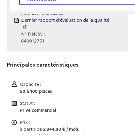
Gestionnaire :
M.R. Les Amandines
Rapport HAS
Dernier rapport d'évaluation de la qualité
N° FINESS :
840012751
Principales caractéristiques
Capacité :
50 à 100 places
Statut :
Privé commercial
Prix :
à partir de
2 844,30 € / mois