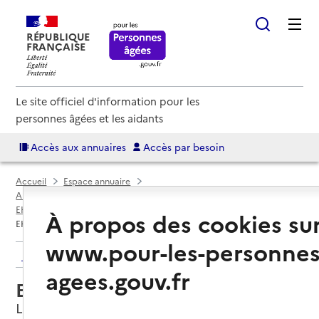
RÉPUBLIQUE
FRANÇAISE
Le site officiel d'information pour les
personnes âgées et les aidants
Accès aux annuaires
Accès par besoin
Accueil
Espace annuaire
Annuaire EHPAD et maisons de retraite
EHPAD par département
Vaucluse (84)
Lauris
À propos des cookies su
EHPAD Les Amandines
www.pour-les-personnes
Retour aux résultats de l'annuaire
agees.gouv.fr
EHPAD Les Amandines
Lauris, VAUCLUSE