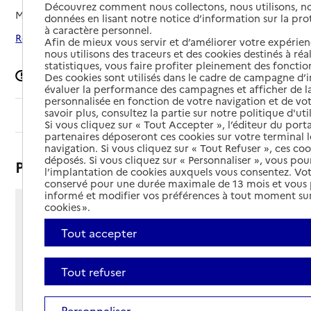
Découvrez comment nous collectons, nous utilisons, no
Mis à jour le
24/04/2026
données en lisant notre notice d’information sur la pr
à caractère personnel.
Rechercher les établissements autour de Toulon
Afin de mieux vous servir et d’améliorer votre expérienc
nous utilisons des traceurs et des cookies destinés à réal
statistiques, vous faire profiter pleinement des fonction
Signaler une erreur
Des cookies sont utilisés dans le cadre de campagne d
évaluer la performance des campagnes et afficher de la
personnalisée en fonction de votre navigation et de vot
savoir plus, consultez la partie sur notre politique d'uti
Sommaire
Si vous cliquez sur « Tout Accepter », l’éditeur du porta
partenaires déposeront ces cookies sur votre terminal l
navigation. Si vous cliquez sur « Tout Refuser », ces co
déposés. Si vous cliquez sur « Personnaliser », vous pou
Présentation
l’implantation de cookies auxquels vous consentez. Vot
conservé pour une durée maximale de 13 mois et vous
informé et modifier vos préférences à tout moment sur
cookies ».
Rue Henri Pertus
- Centre Mayol - Niveau 5
Tout accepter
83000 - Toulon
Voir itinéraire
Tout refuser
Téléphone :
04 94 16 91 91
Contact
Contact
Personnaliser