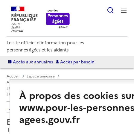
RÉPUBLIQUE
FRANÇAISE
Le site officiel d'information pour les
personnes âgées et les aidants
Accès aux annuaires
Accès par besoin
Accueil
Espace annuaire
Annuaire EHPAD et maisons de retraite
EHPAD par département
Var (83)
Toulon
À propos des cookies su
EHPAD Renaissance Mayol
www.pour-les-personnes
Retour aux résultats de l'annuaire
agees.gouv.fr
EHPAD Renaissance Mayol
Toulon, VAR