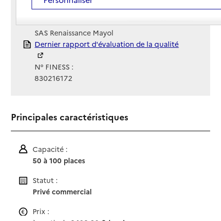
Site Internet
Site internet
Gestionnaire :
SAS Renaissance Mayol
Rapport HAS
Dernier rapport d'évaluation de la qualité
N° FINESS :
830216172
Principales caractéristiques
Capacité :
50 à 100 places
Statut :
Privé commercial
Prix :